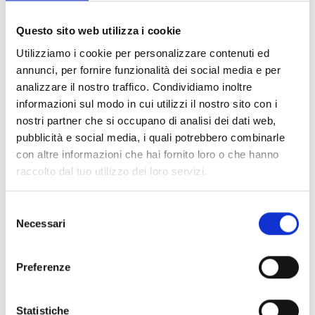
Documents
(6992)
Tout sélectionner
Questo sito web utilizza i cookie
Connectez‑vous avant de télécharger les contenus
Utilizziamo i cookie per personalizzare contenuti ed
lock
marqués par une icône
annunci, per fornire funzionalità dei social media e per
analizzare il nostro traffico. Condividiamo inoltre
informazioni sul modo in cui utilizzi il nostro sito con i
Accessoires pour socles EB00
- Matériaux
(47)
nostri partner che si occupano di analisi dei dati web,
pubblicità e social media, i quali potrebbero combinarle
con altre informazioni che hai fornito loro o che hanno
Accessoires pour les tests des détecteurs
-
raccolto dal tuo utilizzo dei loro servizi.
Matériaux
(6)
Selezione
Accessoires pour détecteurs Enea
- Matériaux
(35)
Necessari
del
consenso
Accessoires Senseware
- Matériaux
(2)
Preferenze
Accessoires de la série Industrial
- Matériaux
(17)
Statistiche