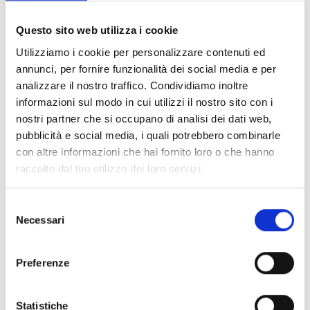
Documents
(6992)
Tout sélectionner
Questo sito web utilizza i cookie
Connectez‑vous avant de télécharger les contenus
Utilizziamo i cookie per personalizzare contenuti ed
lock
marqués par une icône
annunci, per fornire funzionalità dei social media e per
analizzare il nostro traffico. Condividiamo inoltre
informazioni sul modo in cui utilizzi il nostro sito con i
Accessoires pour socles EB00
- Matériaux
(47)
nostri partner che si occupano di analisi dei dati web,
pubblicità e social media, i quali potrebbero combinarle
con altre informazioni che hai fornito loro o che hanno
Accessoires pour les tests des détecteurs
-
raccolto dal tuo utilizzo dei loro servizi.
Matériaux
(6)
Selezione
Accessoires pour détecteurs Enea
- Matériaux
(35)
Necessari
del
consenso
Accessoires Senseware
- Matériaux
(2)
Preferenze
Accessoires de la série Industrial
- Matériaux
(17)
Statistiche