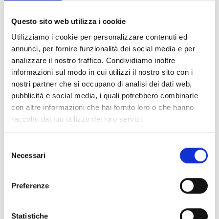
Documents
(6992)
Tout sélectionner
Questo sito web utilizza i cookie
Connectez‑vous avant de télécharger les contenus
Utilizziamo i cookie per personalizzare contenuti ed
lock
marqués par une icône
annunci, per fornire funzionalità dei social media e per
analizzare il nostro traffico. Condividiamo inoltre
informazioni sul modo in cui utilizzi il nostro sito con i
Accessoires pour socles EB00
- Matériaux
(47)
nostri partner che si occupano di analisi dei dati web,
pubblicità e social media, i quali potrebbero combinarle
con altre informazioni che hai fornito loro o che hanno
Accessoires pour les tests des détecteurs
-
raccolto dal tuo utilizzo dei loro servizi.
Matériaux
(6)
Selezione
Accessoires pour détecteurs Enea
- Matériaux
(35)
Necessari
del
consenso
Accessoires Senseware
- Matériaux
(2)
Preferenze
Accessoires de la série Industrial
- Matériaux
(17)
Statistiche