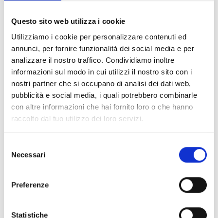
Documents
(6992)
Tout sélectionner
Questo sito web utilizza i cookie
Connectez‑vous avant de télécharger les contenus
Utilizziamo i cookie per personalizzare contenuti ed
lock
marqués par une icône
annunci, per fornire funzionalità dei social media e per
analizzare il nostro traffico. Condividiamo inoltre
informazioni sul modo in cui utilizzi il nostro sito con i
Accessoires pour socles EB00
- Matériaux
(47)
nostri partner che si occupano di analisi dei dati web,
pubblicità e social media, i quali potrebbero combinarle
con altre informazioni che hai fornito loro o che hanno
Accessoires pour les tests des détecteurs
-
raccolto dal tuo utilizzo dei loro servizi.
Matériaux
(6)
Selezione
Accessoires pour détecteurs Enea
- Matériaux
(35)
Necessari
del
consenso
Accessoires Senseware
- Matériaux
(2)
Preferenze
Accessoires de la série Industrial
- Matériaux
(17)
Statistiche