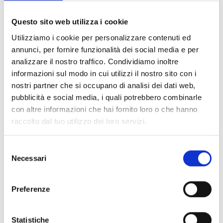
Documents
(6992)
Tout sélectionner
Questo sito web utilizza i cookie
Connectez‑vous avant de télécharger les contenus
Utilizziamo i cookie per personalizzare contenuti ed
lock
marqués par une icône
annunci, per fornire funzionalità dei social media e per
analizzare il nostro traffico. Condividiamo inoltre
informazioni sul modo in cui utilizzi il nostro sito con i
Accessoires pour socles EB00
- Matériaux
(47)
nostri partner che si occupano di analisi dei dati web,
pubblicità e social media, i quali potrebbero combinarle
con altre informazioni che hai fornito loro o che hanno
Accessoires pour les tests des détecteurs
-
raccolto dal tuo utilizzo dei loro servizi.
Matériaux
(6)
Selezione
Accessoires pour détecteurs Enea
- Matériaux
(35)
Necessari
del
consenso
Accessoires Senseware
- Matériaux
(2)
Preferenze
Accessoires de la série Industrial
- Matériaux
(17)
Statistiche