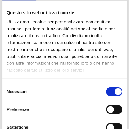
Documents
(6992)
Tout sélectionner
Questo sito web utilizza i cookie
Connectez‑vous avant de télécharger les contenus
Utilizziamo i cookie per personalizzare contenuti ed
lock
marqués par une icône
annunci, per fornire funzionalità dei social media e per
analizzare il nostro traffico. Condividiamo inoltre
informazioni sul modo in cui utilizzi il nostro sito con i
Accessoires pour socles EB00
- Matériaux
(47)
nostri partner che si occupano di analisi dei dati web,
pubblicità e social media, i quali potrebbero combinarle
con altre informazioni che hai fornito loro o che hanno
Accessoires pour les tests des détecteurs
-
raccolto dal tuo utilizzo dei loro servizi.
Matériaux
(6)
Selezione
Accessoires pour détecteurs Enea
- Matériaux
(35)
Necessari
del
consenso
Accessoires Senseware
- Matériaux
(2)
Preferenze
Accessoires de la série Industrial
- Matériaux
(17)
Statistiche