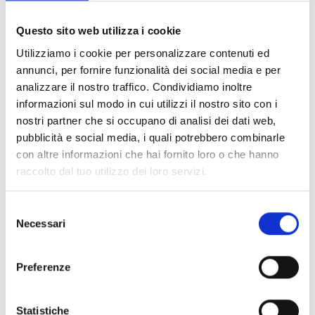
Documents
(6992)
Tout sélectionner
Questo sito web utilizza i cookie
Connectez‑vous avant de télécharger les contenus
Utilizziamo i cookie per personalizzare contenuti ed
lock
marqués par une icône
annunci, per fornire funzionalità dei social media e per
analizzare il nostro traffico. Condividiamo inoltre
informazioni sul modo in cui utilizzi il nostro sito con i
Accessoires pour socles EB00
- Matériaux
(47)
nostri partner che si occupano di analisi dei dati web,
pubblicità e social media, i quali potrebbero combinarle
con altre informazioni che hai fornito loro o che hanno
Accessoires pour les tests des détecteurs
-
raccolto dal tuo utilizzo dei loro servizi.
Matériaux
(6)
Selezione
Accessoires pour détecteurs Enea
- Matériaux
(35)
Necessari
del
consenso
Accessoires Senseware
- Matériaux
(2)
Preferenze
Accessoires de la série Industrial
- Matériaux
(17)
Statistiche