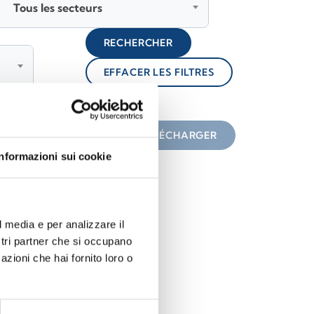
Tous les secteurs
RECHERCHER
EFFACER LES FILTRES
lock
une icône
TÉLÉCHARGER
Informazioni sui cookie
l media e per analizzare il
ostri partner che si occupano
azioni che hai fornito loro o