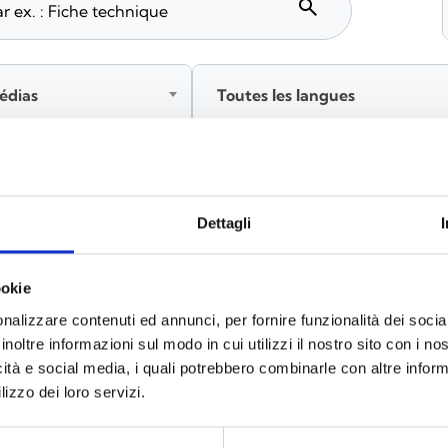
search
édias
Toutes les langues
tez‑vous avant de télécharger les contenus marqués par 
Dettagli
ookie
x
(6)
nalizzare contenuti ed annunci, per fornire funzionalità dei socia
inoltre informazioni sul modo in cui utilizzi il nostro sito con i n
icità e social media, i quali potrebbero combinarle con altre inform
lizzo dei loro servizi.