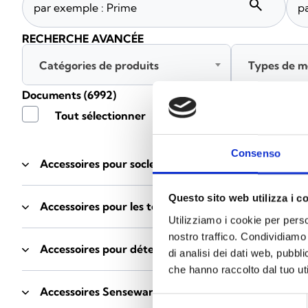
search
RECHERCHE AVANCÉE
Catégories de produits
Types de m
Documents
(6992)
Tout sélectionner
Connec
Consenso
Accessoires pour socles EB00
- Matériaux
(47)
Questo sito web utilizza i c
Accessoires pour les tests des détecteurs
- Matériau
Utilizziamo i cookie per perso
nostro traffico. Condividiamo 
Accessoires pour détecteurs Enea
- Matériaux
(35)
di analisi dei dati web, pubbl
che hanno raccolto dal tuo uti
Accessoires Senseware
- Matériaux
(2)
Selezione