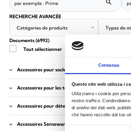
search
RECHERCHE AVANCÉE
Catégories de produits
Types de m
Documents
(6992)
Tout sélectionner
Connec
Consenso
Accessoires pour socles EB00
- Matériaux
(47)
Questo sito web utilizza i c
Accessoires pour les tests des détecteurs
- Matériau
Utilizziamo i cookie per perso
nostro traffico. Condividiamo 
Accessoires pour détecteurs Enea
- Matériaux
(35)
di analisi dei dati web, pubbl
che hanno raccolto dal tuo uti
Accessoires Senseware
- Matériaux
(2)
Selezione