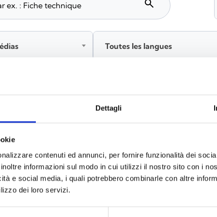
search
édias
Toutes les langues
tez‑vous avant de télécharger les contenus marqués par 
Dettagli
ookie
x
(6)
nalizzare contenuti ed annunci, per fornire funzionalità dei socia
inoltre informazioni sul modo in cui utilizzi il nostro sito con i n
icità e social media, i quali potrebbero combinarle con altre inform
lizzo dei loro servizi.