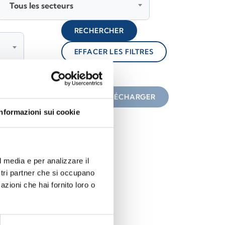
Tous les secteurs
RECHERCHER
EFFACER LES FILTRES
lock
une icône
TÉLÉCHARGER
Informazioni sui cookie
l media e per analizzare il
ostri partner che si occupano
azioni che hai fornito loro o