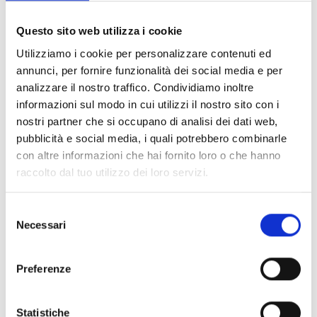
Documents
(6992)
Tout sélectionner
Questo sito web utilizza i cookie
Connectez‑vous avant de télécharger les contenus
Utilizziamo i cookie per personalizzare contenuti ed
lock
marqués par une icône
annunci, per fornire funzionalità dei social media e per
analizzare il nostro traffico. Condividiamo inoltre
informazioni sul modo in cui utilizzi il nostro sito con i
Accessoires pour socles EB00
- Matériaux
(47)
nostri partner che si occupano di analisi dei dati web,
pubblicità e social media, i quali potrebbero combinarle
con altre informazioni che hai fornito loro o che hanno
Accessoires pour les tests des détecteurs
-
raccolto dal tuo utilizzo dei loro servizi.
Matériaux
(6)
Selezione
Accessoires pour détecteurs Enea
- Matériaux
(35)
Necessari
del
consenso
Accessoires Senseware
- Matériaux
(2)
Preferenze
Accessoires de la série Industrial
- Matériaux
(17)
Statistiche