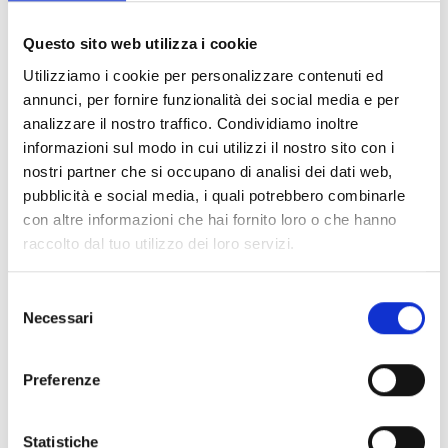
Documents
(6992)
Tout sélectionner
Questo sito web utilizza i cookie
Connectez‑vous avant de télécharger les contenus
Utilizziamo i cookie per personalizzare contenuti ed
lock
marqués par une icône
annunci, per fornire funzionalità dei social media e per
analizzare il nostro traffico. Condividiamo inoltre
informazioni sul modo in cui utilizzi il nostro sito con i
Accessoires pour socles EB00
- Matériaux
(47)
nostri partner che si occupano di analisi dei dati web,
pubblicità e social media, i quali potrebbero combinarle
con altre informazioni che hai fornito loro o che hanno
Accessoires pour les tests des détecteurs
-
raccolto dal tuo utilizzo dei loro servizi.
Matériaux
(6)
Selezione
Accessoires pour détecteurs Enea
- Matériaux
(35)
Necessari
del
consenso
Accessoires Senseware
- Matériaux
(2)
Preferenze
Accessoires de la série Industrial
- Matériaux
(17)
Statistiche