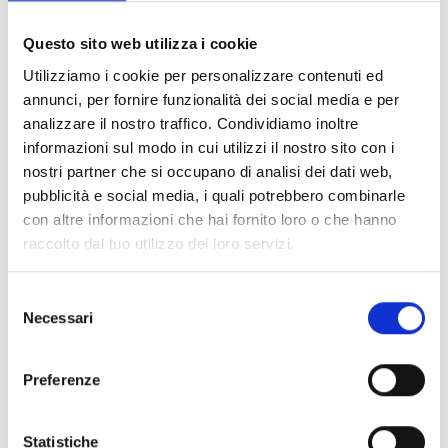
Documents
(6992)
Tout sélectionner
Questo sito web utilizza i cookie
Connectez‑vous avant de télécharger les contenus
Utilizziamo i cookie per personalizzare contenuti ed
lock
marqués par une icône
annunci, per fornire funzionalità dei social media e per
analizzare il nostro traffico. Condividiamo inoltre
informazioni sul modo in cui utilizzi il nostro sito con i
Accessoires pour socles EB00
- Matériaux
(47)
nostri partner che si occupano di analisi dei dati web,
pubblicità e social media, i quali potrebbero combinarle
con altre informazioni che hai fornito loro o che hanno
Accessoires pour les tests des détecteurs
-
raccolto dal tuo utilizzo dei loro servizi.
Matériaux
(6)
Selezione
Accessoires pour détecteurs Enea
- Matériaux
(35)
Necessari
del
consenso
Accessoires Senseware
- Matériaux
(2)
Preferenze
Accessoires de la série Industrial
- Matériaux
(17)
Statistiche