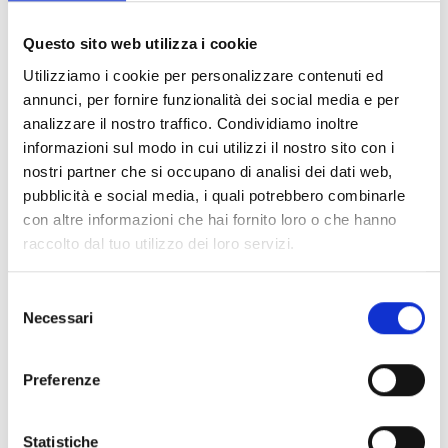
Documents
(6992)
Tout sélectionner
Questo sito web utilizza i cookie
Connectez‑vous avant de télécharger les contenus
Utilizziamo i cookie per personalizzare contenuti ed
lock
marqués par une icône
annunci, per fornire funzionalità dei social media e per
analizzare il nostro traffico. Condividiamo inoltre
informazioni sul modo in cui utilizzi il nostro sito con i
Accessoires pour socles EB00
- Matériaux
(47)
nostri partner che si occupano di analisi dei dati web,
pubblicità e social media, i quali potrebbero combinarle
con altre informazioni che hai fornito loro o che hanno
Accessoires pour les tests des détecteurs
-
raccolto dal tuo utilizzo dei loro servizi.
Matériaux
(6)
Selezione
Accessoires pour détecteurs Enea
- Matériaux
(35)
Necessari
del
consenso
Accessoires Senseware
- Matériaux
(2)
Preferenze
Accessoires de la série Industrial
- Matériaux
(17)
Statistiche