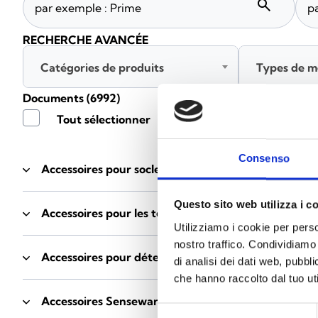
search
RECHERCHE AVANCÉE
Catégories de produits
Types de m
Documents
(6992)
Tout sélectionner
Connec
Consenso
Accessoires pour socles EB00
- Matériaux
(47)
Questo sito web utilizza i c
Accessoires pour les tests des détecteurs
- Matériau
Utilizziamo i cookie per perso
nostro traffico. Condividiamo 
Accessoires pour détecteurs Enea
- Matériaux
(35)
di analisi dei dati web, pubbl
che hanno raccolto dal tuo uti
Accessoires Senseware
- Matériaux
(2)
Selezione