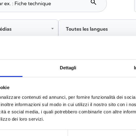
search
édias
Toutes les langues
tez‑vous avant de télécharger les contenus marqués par 
Dettagli
ookie
x
(6)
nalizzare contenuti ed annunci, per fornire funzionalità dei socia
inoltre informazioni sul modo in cui utilizzi il nostro sito con i n
icità e social media, i quali potrebbero combinarle con altre inform
lizzo dei loro servizi.