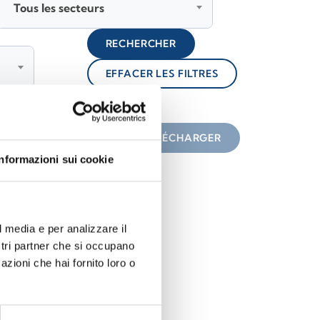
Tous les secteurs
RECHERCHER
EFFACER LES FILTRES
lock
une icône
TÉLÉCHARGER
Informazioni sui cookie
l media e per analizzare il
ostri partner che si occupano
azioni che hai fornito loro o