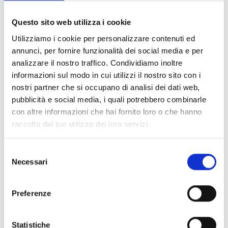
Documents
(6992)
Tout sélectionner
Questo sito web utilizza i cookie
Connectez‑vous avant de télécharger les contenus
Utilizziamo i cookie per personalizzare contenuti ed
lock
marqués par une icône
annunci, per fornire funzionalità dei social media e per
analizzare il nostro traffico. Condividiamo inoltre
informazioni sul modo in cui utilizzi il nostro sito con i
Accessoires pour socles EB00
- Matériaux
(47)
nostri partner che si occupano di analisi dei dati web,
pubblicità e social media, i quali potrebbero combinarle
con altre informazioni che hai fornito loro o che hanno
Accessoires pour les tests des détecteurs
-
raccolto dal tuo utilizzo dei loro servizi.
Matériaux
(6)
Selezione
Accessoires pour détecteurs Enea
- Matériaux
(35)
Necessari
del
consenso
Accessoires Senseware
- Matériaux
(2)
Preferenze
Accessoires de la série Industrial
- Matériaux
(17)
Statistiche