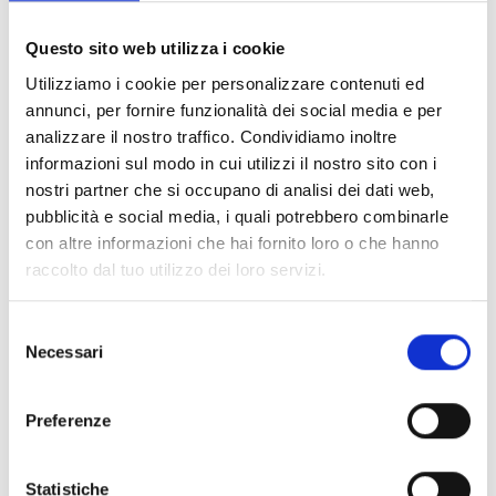
Documents
(6992)
Tout sélectionner
Questo sito web utilizza i cookie
Connectez‑vous avant de télécharger les contenus
Utilizziamo i cookie per personalizzare contenuti ed
lock
marqués par une icône
annunci, per fornire funzionalità dei social media e per
analizzare il nostro traffico. Condividiamo inoltre
informazioni sul modo in cui utilizzi il nostro sito con i
Accessoires pour socles EB00
- Matériaux
(47)
nostri partner che si occupano di analisi dei dati web,
pubblicità e social media, i quali potrebbero combinarle
con altre informazioni che hai fornito loro o che hanno
Accessoires pour les tests des détecteurs
-
raccolto dal tuo utilizzo dei loro servizi.
Matériaux
(6)
Selezione
Accessoires pour détecteurs Enea
- Matériaux
(35)
Necessari
del
consenso
Accessoires Senseware
- Matériaux
(2)
Preferenze
Accessoires de la série Industrial
- Matériaux
(17)
Statistiche