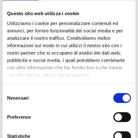
Documents
(6992)
Tout sélectionner
Questo sito web utilizza i cookie
Connectez‑vous avant de télécharger les contenus
Utilizziamo i cookie per personalizzare contenuti ed
lock
marqués par une icône
annunci, per fornire funzionalità dei social media e per
analizzare il nostro traffico. Condividiamo inoltre
informazioni sul modo in cui utilizzi il nostro sito con i
Accessoires pour socles EB00
- Matériaux
(47)
nostri partner che si occupano di analisi dei dati web,
pubblicità e social media, i quali potrebbero combinarle
con altre informazioni che hai fornito loro o che hanno
Accessoires pour les tests des détecteurs
-
raccolto dal tuo utilizzo dei loro servizi.
Matériaux
(6)
Selezione
Accessoires pour détecteurs Enea
- Matériaux
(35)
Necessari
del
consenso
Accessoires Senseware
- Matériaux
(2)
Preferenze
Accessoires de la série Industrial
- Matériaux
(17)
Statistiche