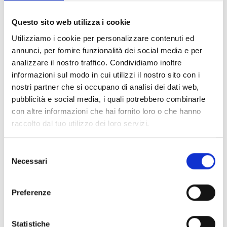
Documents
(6992)
Tout sélectionner
Questo sito web utilizza i cookie
Connectez‑vous avant de télécharger les contenus
Utilizziamo i cookie per personalizzare contenuti ed
lock
marqués par une icône
annunci, per fornire funzionalità dei social media e per
analizzare il nostro traffico. Condividiamo inoltre
informazioni sul modo in cui utilizzi il nostro sito con i
Accessoires pour socles EB00
- Matériaux
(47)
nostri partner che si occupano di analisi dei dati web,
pubblicità e social media, i quali potrebbero combinarle
con altre informazioni che hai fornito loro o che hanno
Accessoires pour les tests des détecteurs
-
raccolto dal tuo utilizzo dei loro servizi.
Matériaux
(6)
Selezione
Accessoires pour détecteurs Enea
- Matériaux
(35)
Necessari
del
consenso
Accessoires Senseware
- Matériaux
(2)
Preferenze
Accessoires de la série Industrial
- Matériaux
(17)
Statistiche