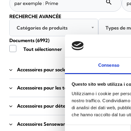
search
RECHERCHE AVANCÉE
Catégories de produits
Types de m
Documents
(6992)
Tout sélectionner
Connec
Consenso
Accessoires pour socles EB00
- Matériaux
(47)
Questo sito web utilizza i c
Accessoires pour les tests des détecteurs
- Matériau
Utilizziamo i cookie per perso
nostro traffico. Condividiamo 
Accessoires pour détecteurs Enea
- Matériaux
(35)
di analisi dei dati web, pubbl
che hanno raccolto dal tuo uti
Accessoires Senseware
- Matériaux
(2)
Selezione