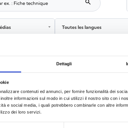
search
édias
Toutes les langues
tez‑vous avant de télécharger les contenus marqués par 
Dettagli
ookie
x
(6)
nalizzare contenuti ed annunci, per fornire funzionalità dei socia
inoltre informazioni sul modo in cui utilizzi il nostro sito con i n
icità e social media, i quali potrebbero combinarle con altre inform
lizzo dei loro servizi.