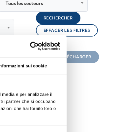
Tous les secteurs
RECHERCHER
EFFACER LES FILTRES
lock
une icône
TÉLÉCHARGER
Informazioni sui cookie
l media e per analizzare il
ostri partner che si occupano
azioni che hai fornito loro o