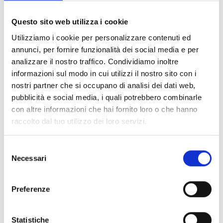
Documents
(6992)
Tout sélectionner
Questo sito web utilizza i cookie
Connectez‑vous avant de télécharger les contenus
Utilizziamo i cookie per personalizzare contenuti ed
lock
marqués par une icône
annunci, per fornire funzionalità dei social media e per
analizzare il nostro traffico. Condividiamo inoltre
informazioni sul modo in cui utilizzi il nostro sito con i
Accessoires pour socles EB00
- Matériaux
(47)
nostri partner che si occupano di analisi dei dati web,
pubblicità e social media, i quali potrebbero combinarle
con altre informazioni che hai fornito loro o che hanno
Accessoires pour les tests des détecteurs
-
raccolto dal tuo utilizzo dei loro servizi.
Matériaux
(6)
Selezione
Accessoires pour détecteurs Enea
- Matériaux
(35)
Necessari
del
consenso
Accessoires Senseware
- Matériaux
(2)
Preferenze
Accessoires de la série Industrial
- Matériaux
(17)
Statistiche