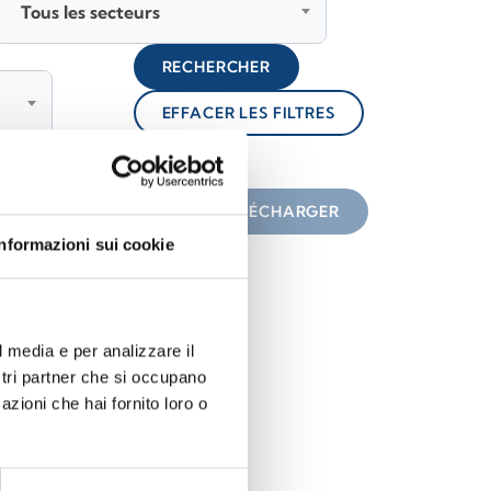
Tous les secteurs
RECHERCHER
EFFACER LES FILTRES
lock
une icône
TÉLÉCHARGER
Informazioni sui cookie
l media e per analizzare il
ostri partner che si occupano
azioni che hai fornito loro o