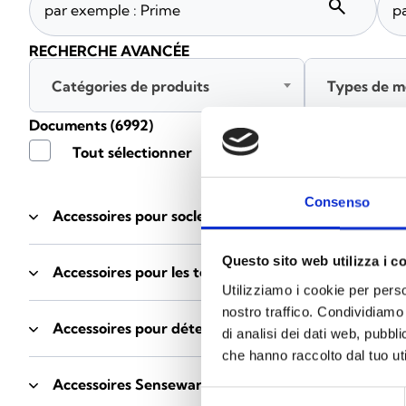
search
RECHERCHE AVANCÉE
Catégories de produits
Types de m
Documents
(6992)
Tout sélectionner
Connec
Consenso
Accessoires pour socles EB00
- Matériaux
(47)
Questo sito web utilizza i c
Accessoires pour les tests des détecteurs
- Matériau
Utilizziamo i cookie per perso
nostro traffico. Condividiamo 
Accessoires pour détecteurs Enea
- Matériaux
(35)
di analisi dei dati web, pubbl
che hanno raccolto dal tuo uti
Accessoires Senseware
- Matériaux
(2)
Selezione