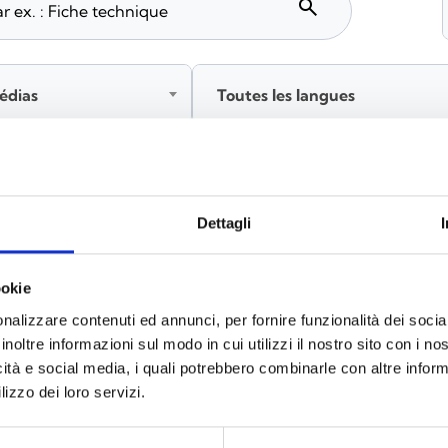
search
édias
Toutes les langues
tez‑vous avant de télécharger les contenus marqués par 
Dettagli
ookie
x
(6)
nalizzare contenuti ed annunci, per fornire funzionalità dei socia
inoltre informazioni sul modo in cui utilizzi il nostro sito con i n
icità e social media, i quali potrebbero combinarle con altre inform
lizzo dei loro servizi.