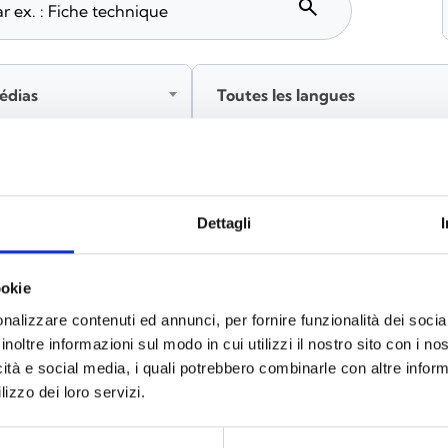
search
édias
Toutes les langues
tez‑vous avant de télécharger les contenus marqués par 
Dettagli
ookie
x
(6)
nalizzare contenuti ed annunci, per fornire funzionalità dei socia
inoltre informazioni sul modo in cui utilizzi il nostro sito con i n
icità e social media, i quali potrebbero combinarle con altre inform
lizzo dei loro servizi.