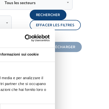
Tous les secteurs
RECHERCHER
EFFACER LES FILTRES
lock
une icône
TÉLÉCHARGER
Informazioni sui cookie
l media e per analizzare il
ostri partner che si occupano
azioni che hai fornito loro o