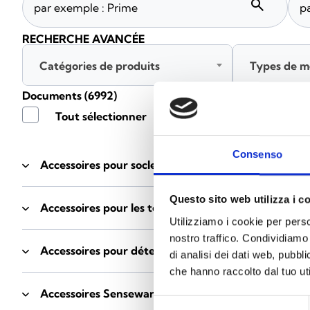
search
RECHERCHE AVANCÉE
Catégories de produits
Types de m
Documents
(6992)
Tout sélectionner
Connec
Consenso
Accessoires pour socles EB00
- Matériaux
(47)
Questo sito web utilizza i c
Accessoires pour les tests des détecteurs
- Matériau
Utilizziamo i cookie per perso
nostro traffico. Condividiamo 
Accessoires pour détecteurs Enea
- Matériaux
(35)
di analisi dei dati web, pubbl
che hanno raccolto dal tuo uti
Accessoires Senseware
- Matériaux
(2)
Selezione