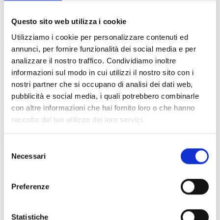
Documents
(6992)
Tout sélectionner
Questo sito web utilizza i cookie
Connectez‑vous avant de télécharger les contenus
Utilizziamo i cookie per personalizzare contenuti ed
lock
marqués par une icône
annunci, per fornire funzionalità dei social media e per
analizzare il nostro traffico. Condividiamo inoltre
informazioni sul modo in cui utilizzi il nostro sito con i
Accessoires pour socles EB00
- Matériaux
(47)
nostri partner che si occupano di analisi dei dati web,
pubblicità e social media, i quali potrebbero combinarle
con altre informazioni che hai fornito loro o che hanno
Accessoires pour les tests des détecteurs
-
raccolto dal tuo utilizzo dei loro servizi.
Matériaux
(6)
Selezione
Accessoires pour détecteurs Enea
- Matériaux
(35)
Necessari
del
consenso
Accessoires Senseware
- Matériaux
(2)
Preferenze
Accessoires de la série Industrial
- Matériaux
(17)
Statistiche