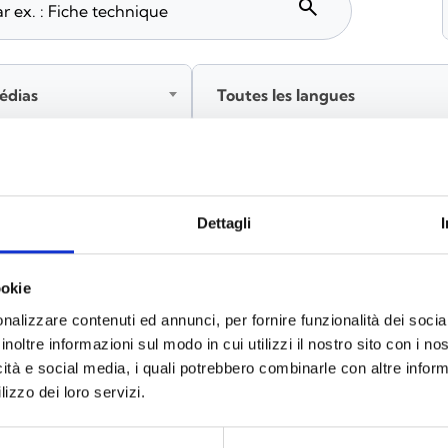
search
édias
Toutes les langues
tez‑vous avant de télécharger les contenus marqués par 
Dettagli
ookie
x
(6)
nalizzare contenuti ed annunci, per fornire funzionalità dei socia
inoltre informazioni sul modo in cui utilizzi il nostro sito con i n
icità e social media, i quali potrebbero combinarle con altre inform
lizzo dei loro servizi.