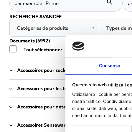
search
RECHERCHE AVANCÉE
Catégories de produits
Types de m
Documents
(6992)
Tout sélectionner
Connec
Consenso
Accessoires pour socles EB00
- Matériaux
(47)
Questo sito web utilizza i c
Accessoires pour les tests des détecteurs
- Matériau
Utilizziamo i cookie per perso
nostro traffico. Condividiamo 
Accessoires pour détecteurs Enea
- Matériaux
(35)
di analisi dei dati web, pubbl
che hanno raccolto dal tuo uti
Accessoires Senseware
- Matériaux
(2)
Selezione