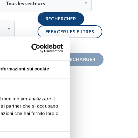
Tous les secteurs
RECHERCHER
EFFACER LES FILTRES
lock
une icône
TÉLÉCHARGER
Informazioni sui cookie
l media e per analizzare il
ostri partner che si occupano
azioni che hai fornito loro o