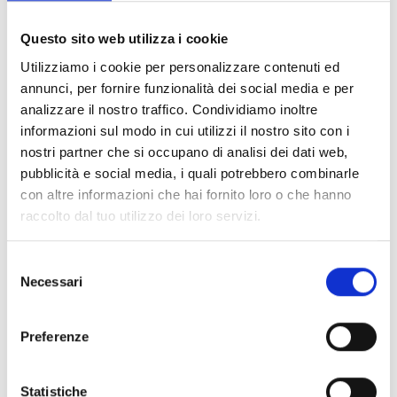
Documents
(6992)
Tout sélectionner
Questo sito web utilizza i cookie
Connectez‑vous avant de télécharger les contenus
Utilizziamo i cookie per personalizzare contenuti ed
lock
marqués par une icône
annunci, per fornire funzionalità dei social media e per
analizzare il nostro traffico. Condividiamo inoltre
informazioni sul modo in cui utilizzi il nostro sito con i
Accessoires pour socles EB00
- Matériaux
(47)
nostri partner che si occupano di analisi dei dati web,
pubblicità e social media, i quali potrebbero combinarle
con altre informazioni che hai fornito loro o che hanno
Accessoires pour les tests des détecteurs
-
raccolto dal tuo utilizzo dei loro servizi.
Matériaux
(6)
Selezione
Accessoires pour détecteurs Enea
- Matériaux
(35)
Necessari
del
consenso
Accessoires Senseware
- Matériaux
(2)
Preferenze
Accessoires de la série Industrial
- Matériaux
(17)
Statistiche