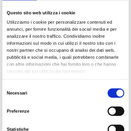
Documents
(6992)
Tout sélectionner
Questo sito web utilizza i cookie
Connectez‑vous avant de télécharger les contenus
Utilizziamo i cookie per personalizzare contenuti ed
lock
marqués par une icône
annunci, per fornire funzionalità dei social media e per
analizzare il nostro traffico. Condividiamo inoltre
informazioni sul modo in cui utilizzi il nostro sito con i
Accessoires pour socles EB00
- Matériaux
(47)
nostri partner che si occupano di analisi dei dati web,
pubblicità e social media, i quali potrebbero combinarle
con altre informazioni che hai fornito loro o che hanno
Accessoires pour les tests des détecteurs
-
raccolto dal tuo utilizzo dei loro servizi.
Matériaux
(6)
Selezione
Accessoires pour détecteurs Enea
- Matériaux
(35)
Necessari
del
consenso
Accessoires Senseware
- Matériaux
(2)
Preferenze
Accessoires de la série Industrial
- Matériaux
(17)
Statistiche