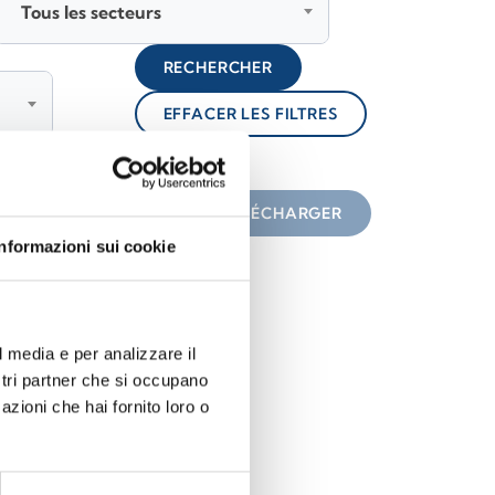
Tous les secteurs
RECHERCHER
EFFACER LES FILTRES
lock
une icône
TÉLÉCHARGER
Informazioni sui cookie
l media e per analizzare il
ostri partner che si occupano
azioni che hai fornito loro o