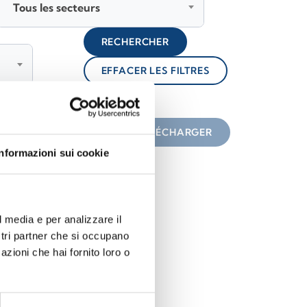
Tous les secteurs
RECHERCHER
EFFACER LES FILTRES
lock
une icône
TÉLÉCHARGER
Informazioni sui cookie
l media e per analizzare il
ostri partner che si occupano
azioni che hai fornito loro o