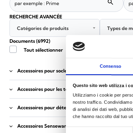
search
RECHERCHE AVANCÉE
Catégories de produits
Types de m
Documents
(6992)
Tout sélectionner
Connec
Consenso
Accessoires pour socles EB00
- Matériaux
(47)
Questo sito web utilizza i c
Accessoires pour les tests des détecteurs
- Matériau
Utilizziamo i cookie per perso
nostro traffico. Condividiamo 
Accessoires pour détecteurs Enea
- Matériaux
(35)
di analisi dei dati web, pubbl
che hanno raccolto dal tuo uti
Accessoires Senseware
- Matériaux
(2)
Selezione