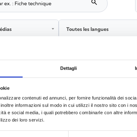
search
édias
Toutes les langues
tez‑vous avant de télécharger les contenus marqués par 
Dettagli
ookie
x
(6)
nalizzare contenuti ed annunci, per fornire funzionalità dei socia
inoltre informazioni sul modo in cui utilizzi il nostro sito con i n
icità e social media, i quali potrebbero combinarle con altre inform
lizzo dei loro servizi.