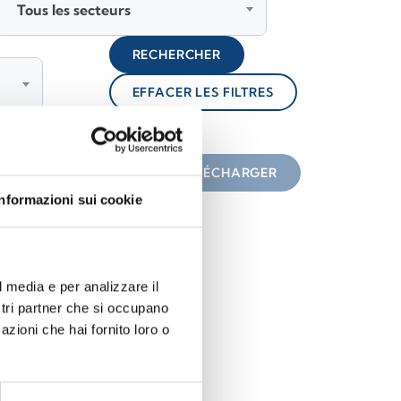
Tous les secteurs
RECHERCHER
EFFACER LES FILTRES
lock
une icône
TÉLÉCHARGER
Informazioni sui cookie
l media e per analizzare il
ostri partner che si occupano
azioni che hai fornito loro o