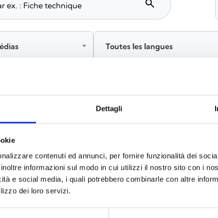
search
édias
Toutes les langues
tez‑vous avant de télécharger les contenus marqués par 
Dettagli
ookie
x
(6)
nalizzare contenuti ed annunci, per fornire funzionalità dei socia
inoltre informazioni sul modo in cui utilizzi il nostro sito con i n
icità e social media, i quali potrebbero combinarle con altre inform
lizzo dei loro servizi.