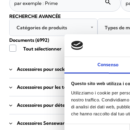
search
RECHERCHE AVANCÉE
Catégories de produits
Types de m
Documents
(6992)
Tout sélectionner
Connec
Consenso
Accessoires pour socles EB00
- Matériaux
(47)
Questo sito web utilizza i c
Accessoires pour les tests des détecteurs
- Matériau
Utilizziamo i cookie per perso
nostro traffico. Condividiamo 
Accessoires pour détecteurs Enea
- Matériaux
(35)
di analisi dei dati web, pubbl
che hanno raccolto dal tuo uti
Accessoires Senseware
- Matériaux
(2)
Selezione