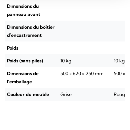
Dimensions du
panneau avant
Dimensions du boîtier
d'encastrement
Poids
Poids (sans piles)
10 kg
10 kg
Dimensions de
500 × 620 × 250 mm
500 × 
l'emballage
Couleur du meuble
Grise
Rouge