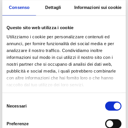
Ce produit est disponible dans les versions
Consenso
Dettagli
Informazioni sui cookie
suivantes
Questo sito web utilizza i cookie
Utilizziamo i cookie per personalizzare contenuti ed
annunci, per fornire funzionalità dei social media e per
PRCAB
analizzare il nostro traffico. Condividiamo inoltre
informazioni sul modo in cui utilizzi il nostro sito con i
Armoire supplémentaire
nostri partner che si occupano di analisi dei dati web,
pubblicità e social media, i quali potrebbero combinarle
con altre informazioni che hai fornito loro o che hanno
raccolto dal tuo utilizzo dei loro servizi.
Selezione
PRCABR
Necessari
del
Armoire d'appoint, couleur rouge
consenso
Preferenze