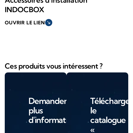
INDOCBOX
OUVRIR LE LIEN
south_east
Ces produits vous intéressent ?
Demander
Télécharger
plus
le
d'informations
catalogue
«