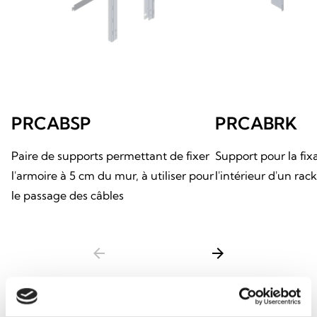
PRCABSP
PRCABRK
Paire de supports permettant de fixer
Support pour la fix
l'armoire à 5 cm du mur, à utiliser pour
l'intérieur d'un rac
le passage des câbles
arrow_back
arrow_forward