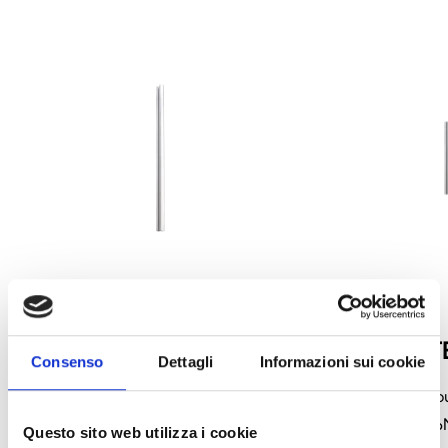
TV06N
TV06N-EXT
Consenso
Dettagli
Informazioni sui cookie
Tube de prélèvement
Rallonge de 1 m po
prélèvement TV06
Questo sito web utilizza i cookie