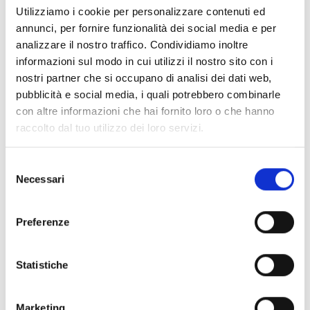
Utilizziamo i cookie per personalizzare contenuti ed
annunci, per fornire funzionalità dei social media e per
arrow_back
arrow_forward
analizzare il nostro traffico. Condividiamo inoltre
informazioni sul modo in cui utilizzi il nostro sito con i
nostri partner che si occupano di analisi dei dati web,
pubblicità e social media, i quali potrebbero combinarle
Ce produit est disponible dans les versions
con altre informazioni che hai fornito loro o che hanno
suivantes
raccolto dal tuo utilizzo dei loro servizi.
Selezione
Necessari
del
consenso
EBDDHN
Preferenze
Adaptateur universel pour
conduite
Statistiche
Marketing