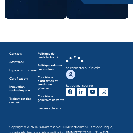
Contacts
Politique de
confidentialité
Assistance
Politique relative
Se connecter ou s'inscrire
aux cookies
Espace distributeurs
Conditions
Certifications
d'utilisation et
conditions
Retrouvez-nous sur :
Innovation
générales
technologique
Conditions
Traitement des
générales de vente
déchets
Lanceurs d'alerte
Copyright © 2026 Tous droits réservés. INIM Electronics S.r.l. à associé unique,
soumise à la direction et à la coordination d’INIM PROJECT S.R.L. N° de TVA