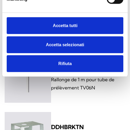
TV06N
Accetta tutti
Tube de prélèvement
Accetta selezionati
Rifiuta
TV06N-EXTEND
Rallonge de 1 m pour tube de
prélèvement TV06N
DDHBRKTN