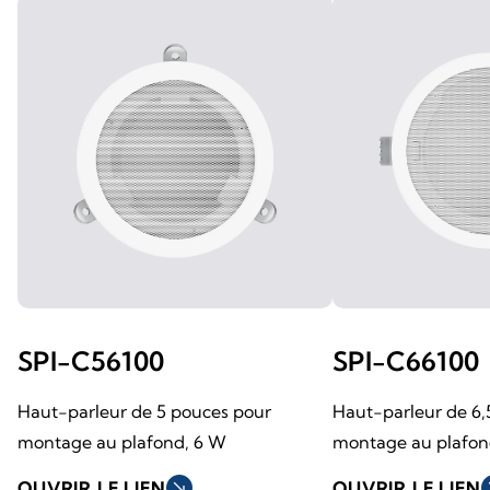
SPI-C56100
SPI-C66100
Haut-parleur de 5 pouces pour
Haut-parleur de 6,
montage au plafond, 6 W
montage au plafon
OUVRIR LE LIEN
south_east
OUVRIR LE LIEN
so