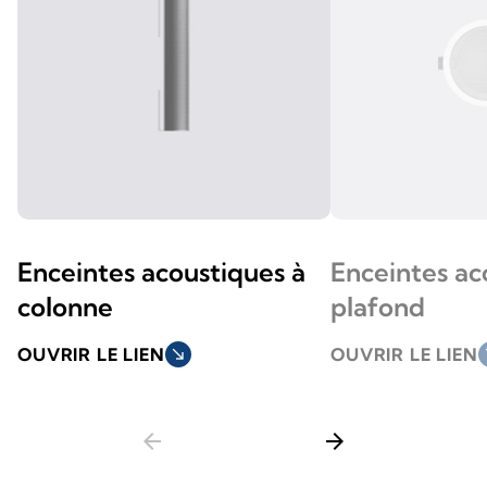
Enceintes acoustiques à
Enceintes ac
colonne
plafond
OUVRIR LE LIEN
south_east
OUVRIR LE LIEN
so
arrow_back
arrow_forward