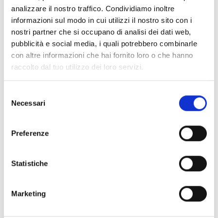
une utilisation dans les bâtiments
analizzare il nostro traffico. Condividiamo inoltre
commerciaux, les zones industrielles, les
informazioni sul modo in cui utilizzi il nostro sito con i
centres sportifs et les espaces publics, elles
nostri partner che si occupano di analisi dei dati web,
pubblicità e social media, i quali potrebbero combinarle
allient un design élégant à des performances
con altre informazioni che hai fornito loro o che hanno
audio fiables.
raccolto dal tuo utilizzo dei loro servizi.
Selezione
Necessari
del
consenso
Preferenze
Statistiche
Marketing