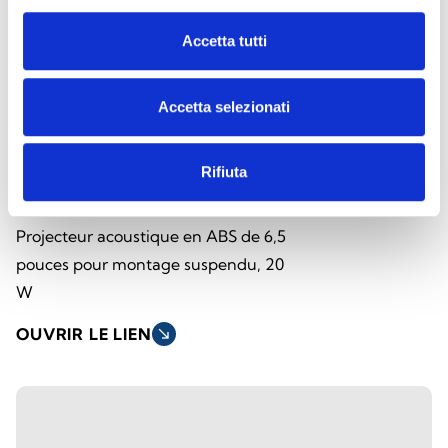
Accetta tutti
Accetta selezionati
Rifiuta
SPI-CP620100
Projecteur acoustique en ABS de 6,5
pouces pour montage suspendu, 20
W
OUVRIR LE LIEN
south_east