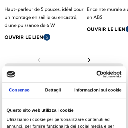
Haut-parleur de 5 pouces, idéal pour
Enceinte murale à 
un montage en saillie ou encastré,
en ABS
d'une puissance de 6 W
OUVRIR LE LIEN
so
OUVRIR LE LIEN
south_east
arrow_back
arrow_forward
Haut-parleurs suspendus
Consenso
Dettagli
Informazioni sui cookie
Les enceintes suspendues au plafond sont
conçues pour offrir une diffusion sonore
Questo sito web utilizza i cookie
homogène dans les pièces dotées de hauts
Utilizziamo i cookie per personalizzare contenuti ed
plafonds ou les grands espaces. Idéales pour
annunci, per fornire funzionalità dei social media e per