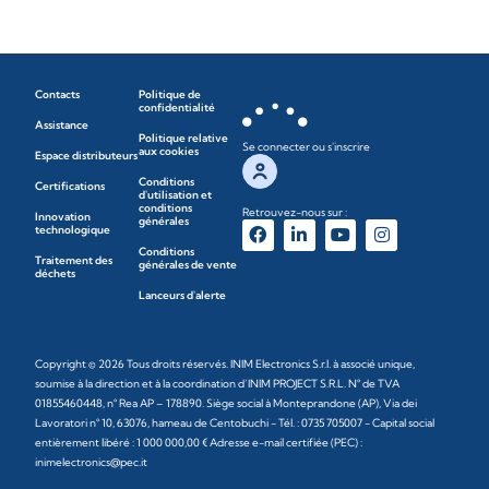
Contacts
Politique de
confidentialité
Assistance
Politique relative
Se connecter ou s'inscrire
aux cookies
Espace distributeurs
Conditions
Certifications
d'utilisation et
conditions
Retrouvez-nous sur :
Innovation
générales
technologique
Conditions
Traitement des
générales de vente
déchets
Lanceurs d'alerte
Copyright © 2026 Tous droits réservés. INIM Electronics S.r.l. à associé unique,
soumise à la direction et à la coordination d’INIM PROJECT S.R.L. N° de TVA
01855460448, n° Rea AP – 178890. Siège social à Monteprandone (AP), Via dei
Lavoratori n° 10, 63076, hameau de Centobuchi - Tél. : 0735 705007 - Capital social
entièrement libéré : 1 000 000,00 € Adresse e-mail certifiée (PEC) :
inimelectronics@pec.it