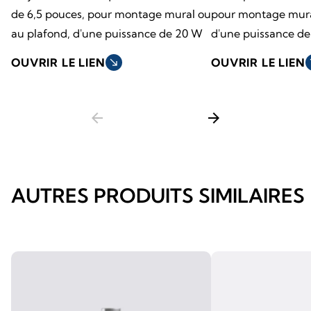
de 6,5 pouces, pour montage mural ou
pour montage mura
au plafond, d'une puissance de 20 W
d'une puissance d
OUVRIR LE LIEN
south_east
OUVRIR LE LIEN
so
arrow_back
arrow_forward
AUTRES PRODUITS SIMILAIRES