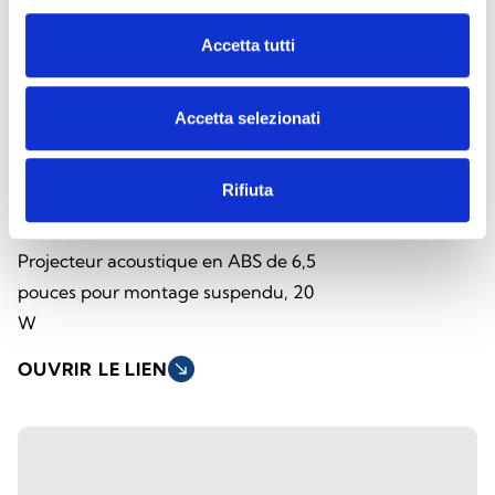
Accetta tutti
Accetta selezionati
Rifiuta
SPI-CP620100
Projecteur acoustique en ABS de 6,5
pouces pour montage suspendu, 20
W
OUVRIR LE LIEN
south_east