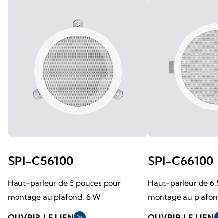
SPI-C56100
SPI-C66100
Haut-parleur de 5 pouces pour
Haut-parleur de 6,
montage au plafond, 6 W
montage au plafon
OUVRIR LE LIEN
south_east
OUVRIR LE LIEN
so