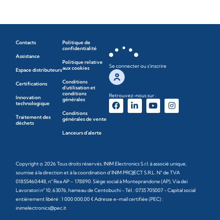
Contacts
Politique de
confidentialité
Assistance
Politique relative
Se connecter ou s'inscrire
aux cookies
Espace distributeurs
Conditions
Certifications
d'utilisation et
conditions
Retrouvez-nous sur :
Innovation
générales
technologique
Conditions
Traitement des
générales de vente
déchets
Lanceurs d'alerte
Copyright © 2026 Tous droits réservés. INIM Electronics S.r.l. à associé unique,
soumise à la direction et à la coordination d’INIM PROJECT S.R.L. N° de TVA
01855460448, n° Rea AP – 178890. Siège social à Monteprandone (AP), Via dei
Lavoratori n° 10, 63076, hameau de Centobuchi - Tél. : 0735 705007 - Capital social
entièrement libéré : 1 000 000,00 € Adresse e-mail certifiée (PEC) :
inimelectronics@pec.it