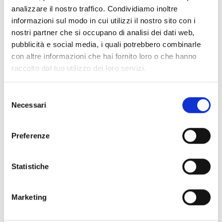
une utilisation dans les bâtiments
analizzare il nostro traffico. Condividiamo inoltre
commerciaux, les zones industrielles, les
informazioni sul modo in cui utilizzi il nostro sito con i
centres sportifs et les espaces publics, elles
nostri partner che si occupano di analisi dei dati web,
pubblicità e social media, i quali potrebbero combinarle
allient un design élégant à des performances
con altre informazioni che hai fornito loro o che hanno
audio fiables.
raccolto dal tuo utilizzo dei loro servizi.
Selezione
Necessari
del
consenso
Preferenze
Statistiche
Marketing