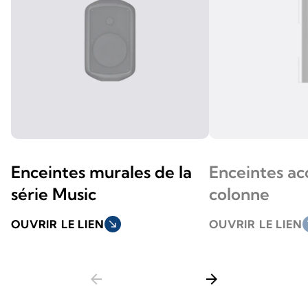
Enceintes murales de la
Enceintes ac
série Music
colonne
OUVRIR LE LIEN
south_east
OUVRIR LE LIEN
so
arrow_back
arrow_forward