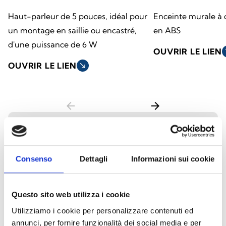
Haut-parleur de 5 pouces, idéal pour
Enceinte murale à 
un montage en saillie ou encastré,
en ABS
d'une puissance de 6 W
OUVRIR LE LIEN
so
OUVRIR LE LIEN
south_east
arrow_back
arrow_forward
Haut-parleurs suspendus
Consenso
Dettagli
Informazioni sui cookie
Les enceintes suspendues au plafond sont
conçues pour offrir une diffusion sonore
Questo sito web utilizza i cookie
homogène dans les pièces dotées de hauts
Utilizziamo i cookie per personalizzare contenuti ed
plafonds ou les grands espaces. Idéales pour
annunci, per fornire funzionalità dei social media e per