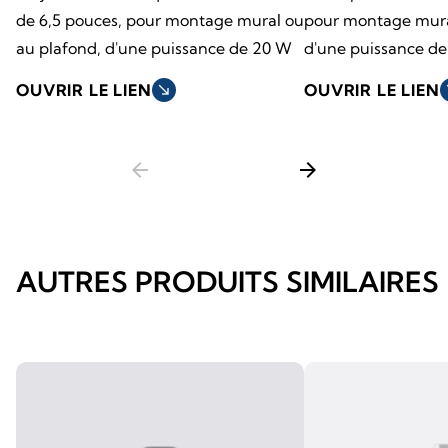
de 6,5 pouces, pour montage mural ou
pour montage mura
au plafond, d'une puissance de 20 W
d'une puissance d
OUVRIR LE LIEN
south_east
OUVRIR LE LIEN
so
arrow_back
arrow_forward
AUTRES PRODUITS SIMILAIRES