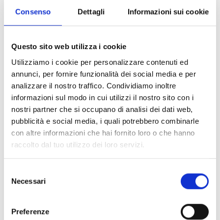
EB0060 : socle de montage avec
Consenso
Dettagli
Informazioni sui cookie
buzzer intégré
La base EB0060 intègre un buzzer pratique
Questo sito web utilizza i cookie
commandé par la sortie « R » du capteur. Cette
Utilizziamo i cookie per personalizzare contenuti ed
fonctionnalité permet de signaler localement
annunci, per fornire funzionalità dei social media e per
l'état d'alarme, améliorant ainsi la sécurité et la
analizzare il nostro traffico. Condividiamo inoltre
facilité d'utilisation de l'installation.
informazioni sul modo in cui utilizzi il nostro sito con i
nostri partner che si occupano di analisi dei dati web,
pubblicità e social media, i quali potrebbero combinarle
con altre informazioni che hai fornito loro o che hanno
raccolto dal tuo utilizzo dei loro servizi.
ACCESSOIRES ET
Selezione
COMPLÉMENTS
Necessari
del
consenso
Preferenze