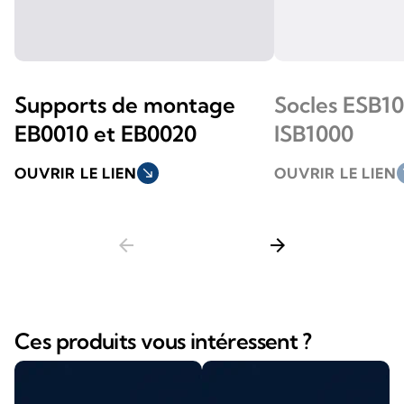
Supports de montage
Socles ESB10
EB0010 et EB0020
ISB1000
OUVRIR LE LIEN
south_east
OUVRIR LE LIEN
so
arrow_back
arrow_forward
Ces produits vous intéressent ?