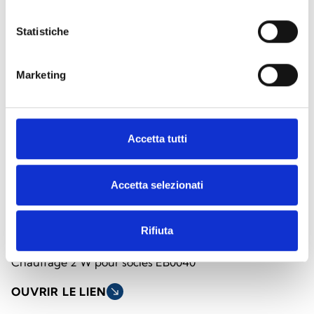
Statistiche
Marketing
Accetta tutti
Accetta selezionati
EB0040H
Rifiuta
Chauffage 2 W pour socles EB0040
OUVRIR LE LIEN
south_east