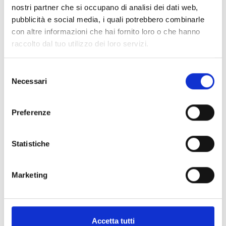
connexion au bus de
nostri partner che si occupano di analisi dei dati web,
communication
pubblicità e social media, i quali potrebbero combinarle
con altre informazioni che hai fornito loro o che hanno
raccolto dal tuo utilizzo dei loro servizi.
Selezione
Necessari
del
Batterie centrale
consenso
Lampe à alimentation centralisée
Preferenze
Statistiche
DALI
Marketing
Lampe autoalimentée avec
interface DALI conforme à la
norme EN 62386-202
Accetta tutti