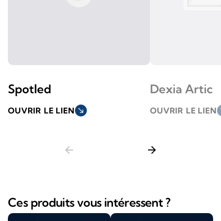
Spotled
Dexia Artic
OUVRIR LE LIEN
south_east
OUVRIR LE LIEN
so
arrow_back
arrow_forward
Ces produits vous intéressent ?