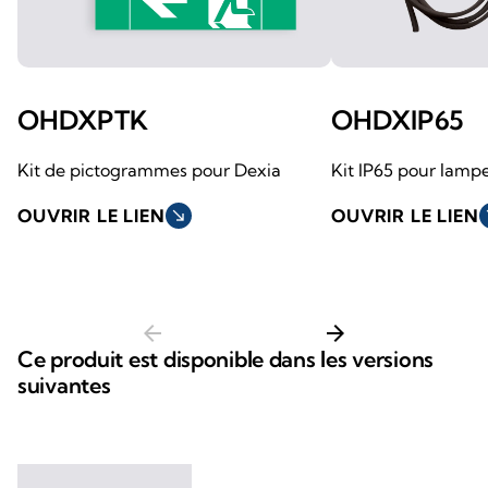
OHDXPTK
OHDXIP65
Kit de pictogrammes pour Dexia
Kit IP65 pour lamp
OUVRIR LE LIEN
south_east
OUVRIR LE LIEN
so
arrow_back
arrow_forward
Ce produit est disponible dans les versions
suivantes