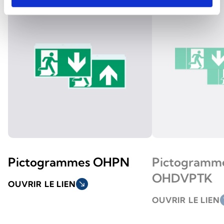
Pictogrammes OHPN
Pictogramm
OHDVPTK
OUVRIR LE LIEN
south_east
OUVRIR LE LIEN
so