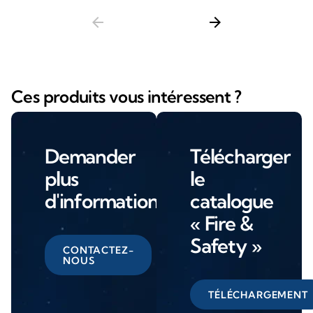
arrow_back
arrow_forward
Ces produits vous intéressent ?
Demander
Télécharger
plus
le
d'informations
catalogue
« Fire &
Safety »
CONTACTEZ-
NOUS
TÉLÉCHARGEMENT