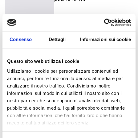
OH200PTRG
Consenso
Dettagli
Informazioni sui cookie
Pictogramme indiquant la droite
pour le HP200
Questo sito web utilizza i cookie
Utilizziamo i cookie per personalizzare contenuti ed
annunci, per fornire funzionalità dei social media e per
analizzare il nostro traffico. Condividiamo inoltre
informazioni sul modo in cui utilizzi il nostro sito con i
OH100PTLF
nostri partner che si occupano di analisi dei dati web,
pubblicità e social media, i quali potrebbero combinarle
Pictogramme indiquant la gauche
con altre informazioni che hai fornito loro o che hanno
pour le HP100
raccolto dal tuo utilizzo dei loro servizi.