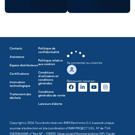
Contacts
Politique de
confidentialité
Assistance
Politique relative
Se connecter ou s'inscrire
aux cookies
Espace distributeurs
Conditions
Certifications
d'utilisation et
conditions
Retrouvez-nous sur :
Innovation
générales
technologique
Conditions
Traitement des
générales de vente
déchets
Lanceurs d'alerte
Copyright © 2026 Tous droits réservés. INIM Electronics S.r.l. à associé unique,
soumise à la direction et à la coordination d’INIM PROJECT S.R.L. N° de TVA
01855460448, n° Rea AP – 178890. Siège social à Monteprandone (AP), Via dei