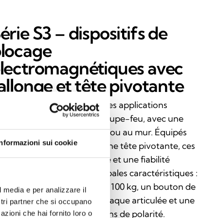
érie S3 – dispositifs de
locage
lectromagnétiques avec
allonge et tête pivotante
 série S3 est conçue pour des applications
lyvalentes sur les portes coupe-feu, avec une
stallation au plafond, au sol ou au mur. Équipés
Informazioni sui cookie
une rallonge réglable et d'une tête pivotante, ces
dèles offrent une flexibilité et une fiabilité
ximales. Parmi leurs principales caractéristiques :
s forces de retenue de 50 à 100 kg, un bouton de
l media e per analizzare il
verrouillage, une contre-plaque articulée et une
ostri partner che si occupano
otection contre les inversions de polarité.
azioni che hai fornito loro o