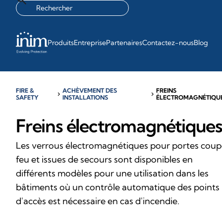
Produits
Entreprise
Partenaires
Contactez-nous
Blog
FIRE &
ACHÈVEMENT DES
FREINS
chevron_right
chevron_right
SAFETY
INSTALLATIONS
ÉLECTROMAGNÉTIQU
Freins électromagnétique
Les verrous électromagnétiques pour portes cou
feu et issues de secours sont disponibles en
différents modèles pour une utilisation dans les
bâtiments où un contrôle automatique des points
d'accès est nécessaire en cas d'incendie.