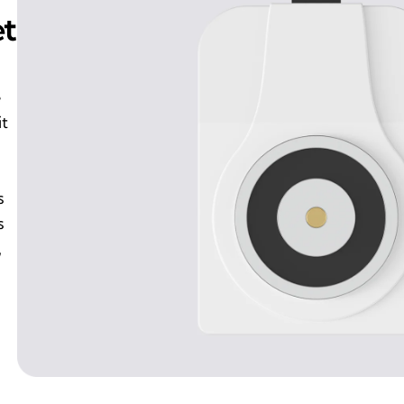
et
e
it
s
s
,