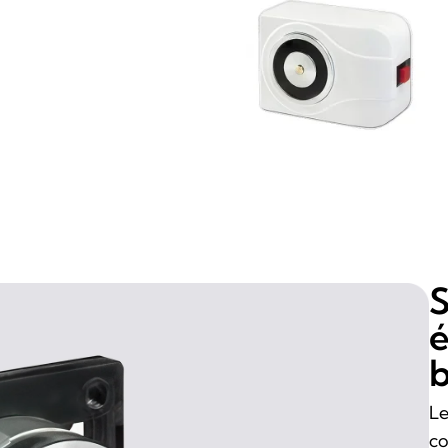
S
é
b
Le
co