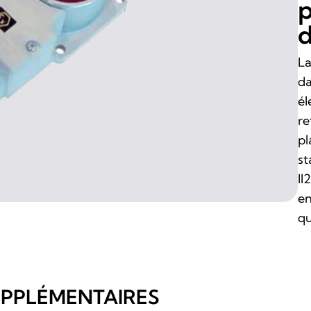
p
d
La
da
él
re
pl
st
II
en
qu
UPPLÉMENTAIRES