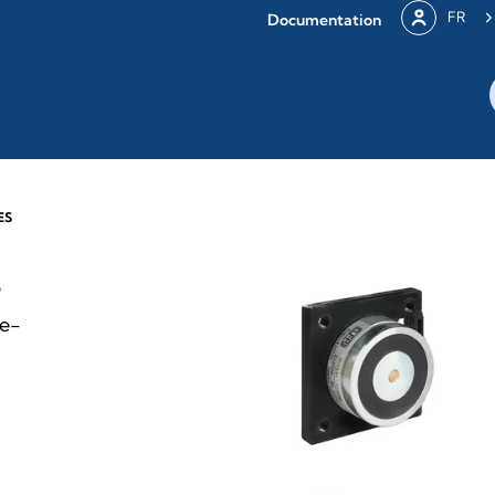
FR
Documentation
ES
s
pe-