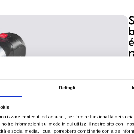
S
b
é
r
La
po
in
Dettagli
d'
mo
ma
ookie
de
nalizzare contenuti ed annunci, per fornire funzionalità dei socia
dé
inoltre informazioni sul modo in cui utilizzi il nostro sito con i n
pr
icità e social media, i quali potrebbero combinarle con altre inform