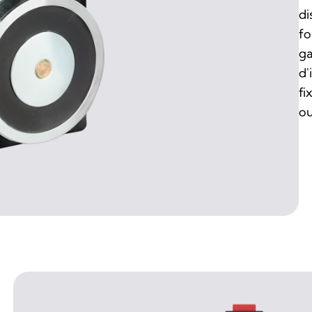
di
fo
ga
d'
fi
ou