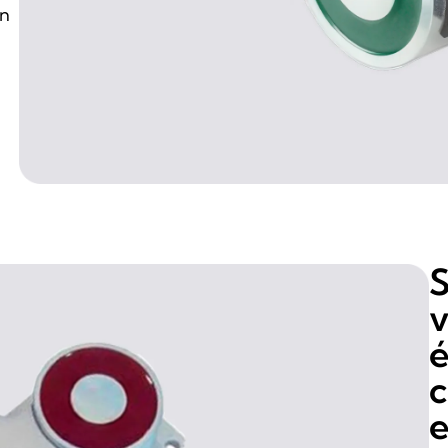
on
S
v
é
c
e