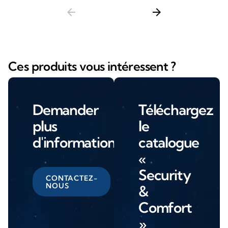
arrow_back
arrow_forward
Ces produits vous intéressent ?
Demander
Téléchargez
plus
le
d'informations
catalogue
«
Security
CONTACTEZ-
NOUS
&
Comfort
»