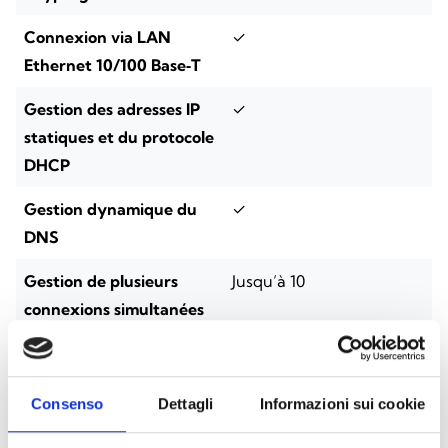
Connexion via LAN
✓
Ethernet 10/100 Base‑T
Gestion des adresses IP
✓
statiques et du protocole
DHCP
Gestion dynamique du
✓
DNS
Gestion de plusieurs
Jusqu’à 10
connexions simultanées
Communicateur
✓
numérique avec protocole
Consenso
Dettagli
Informazioni sui cookie
SIA‑IP pour les centres de
surveillance