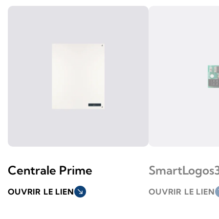
Centrale Prime
SmartLogos
OUVRIR LE LIEN
south_east
OUVRIR LE LIEN
so