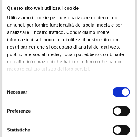
Questo sito web utilizza i cookie
Envoi d’e‑mails avec
✓
Utilizziamo i cookie per personalizzare contenuti ed
pièces jointes et prise en
annunci, per fornire funzionalità dei social media e per
charge du protocole SSL
analizzare il nostro traffico. Condividiamo inoltre
informazioni sul modo in cui utilizzi il nostro sito con i
UPNP
✓
nostri partner che si occupano di analisi dei dati web,
Gestion du protocole KNX
✓
pubblicità e social media, i quali potrebbero combinarle
con altre informazioni che hai fornito loro o che hanno
Serveur web pour les
✓
raccolto dal tuo utilizzo dei loro servizi.
connexions avec les
fonctionnalités de
Selezione
Necessari
« clavier virtuel avec
del
consenso
interface AlienMobile »
Preferenze
Serveur web pour les
✓
connexions avec des
Statistiche
fonctions de « gestion des