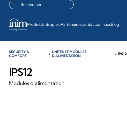
Produits
Entreprise
Partenaires
Contactez-nous
Blog
SECURITY &
UNITÉS ET MODULES
chevron_right
chevron_right
IPS1
COMFORT
D’ALIMENTATION
IPS12
Modules d’alimentation