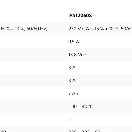
IPS12060S
15 % + 10 %, 50/60 Hz)
230 V CA (-15 % + 10 %, 50/6
0,5 A
13,8 Vcc
3 A
3 A
7 Ah
- 10 + 40 °C
II