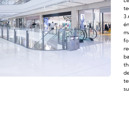
Le
te
3 
én
ma
fo
re
ba
th
de
te
su