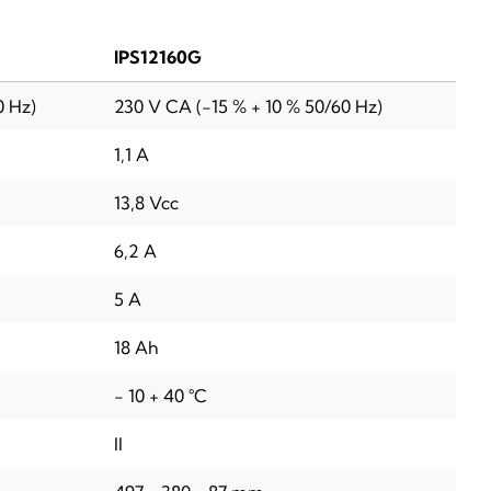
IPS12160G
0 Hz)
230 V CA (-15 % + 10 % 50/60 Hz)
1,1 A
13,8 Vcc
6,2 A
5 A
18 Ah
- 10 + 40 °C
II