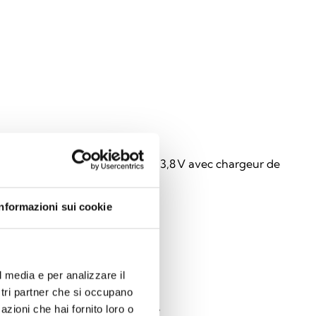
12060G
 d’alimentation 2,5 A + 1,2 A, 13,8 V avec chargeur de
ie séparé
Informazioni sui cookie
l media e per analizzare il
12060S
ostri partner che si occupano
60S dans un boîtier métallique
azioni che hai fornito loro o