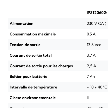
IPS12060G
Alimentation
230 V CA (-
Consommation maximale
0,5 A
Tension de sortie
13,8 Vcc
Courant de sortie total
3,7 A
Courant de sortie pour les charges
2,5 A
Boîtier pour batterie
7 Ah
Intervalle de température
- 10 + 40 °C
Classe environnementale
II