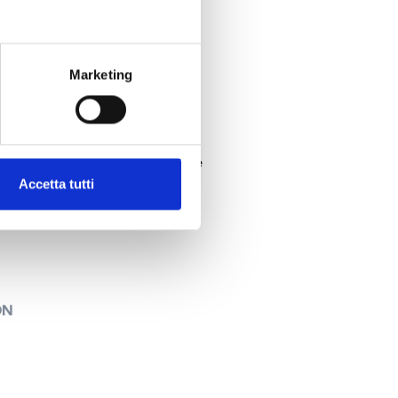
Marketing
12160G
60G dans un boîtier métallique
Accetta tutti
ON