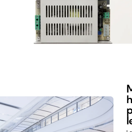
M
h
p
l