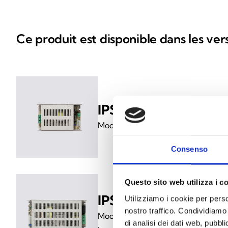
Ce produit est disponible dans les ver
IPS12060S
Module d’alimentation 3 A, 13,8 V
Consenso
Questo sito web utilizza i c
IPS12160G
Utilizziamo i cookie per perso
nostro traffico. Condividiamo 
Module d’alimentation 5 A + 1,2 A
di analisi dei dati web, pubbl