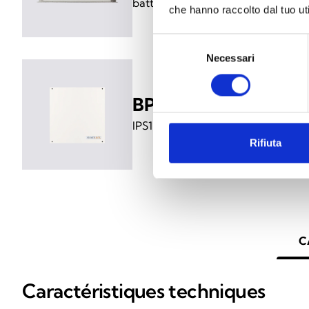
batterie séparé
che hanno raccolto dal tuo uti
Selezione
Necessari
del
consenso
BPS12060G
IPS12060G dans un boîtier métalli
Rifiuta
C
Caractéristiques techniques