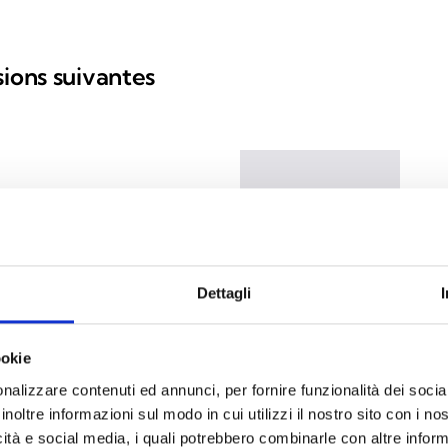
sions suivantes
IPS
Module
batter
Dettagli
ookie
nalizzare contenuti ed annunci, per fornire funzionalità dei socia
BPS
inoltre informazioni sul modo in cui utilizzi il nostro sito con i n
, 13,8 V avec chargeur de
IPS120
icità e social media, i quali potrebbero combinarle con altre inform