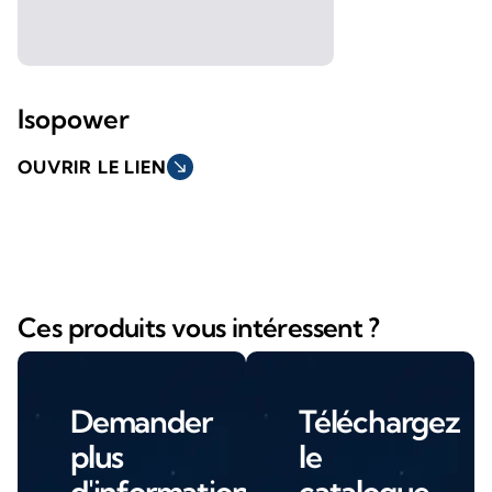
Isopower
OUVRIR LE LIEN
south_east
Ces produits vous intéressent ?
Demander
Téléchargez
plus
le
d'informations
catalogue