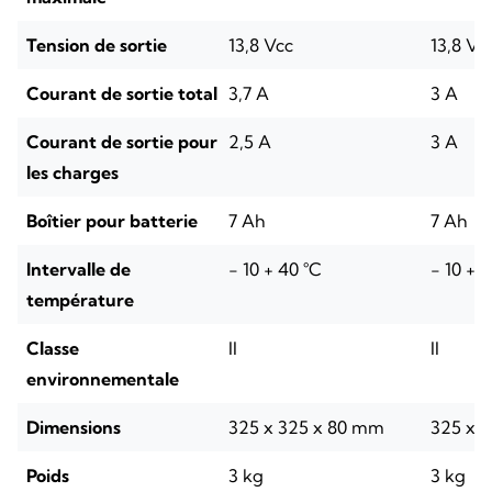
Tension de sortie
13,8 Vcc
13,8 Vc
Courant de sortie total
3,7 A
3 A
Courant de sortie pour
2,5 A
3 A
les charges
Boîtier pour batterie
7 Ah
7 Ah
Intervalle de
- 10 + 40 °C
- 10 + 
température
Classe
II
II
environnementale
Dimensions
325 x 325 x 80 mm
325 x 
Poids
3 kg
3 kg