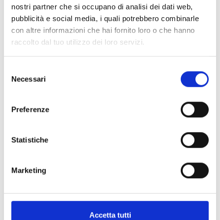
BPS12060S
nostri partner che si occupano di analisi dei dati web,
IPS12060S dans un boîtier
pubblicità e social media, i quali potrebbero combinarle
métallique
con altre informazioni che hai fornito loro o che hanno
raccolto dal tuo utilizzo dei loro servizi.
Selezione
Necessari
del
consenso
BPS12060G
Preferenze
IPS12060G dans un boîtier
métallique
Statistiche
Marketing
BPS12160G
IPS12160G dans un boîtier
Accetta tutti
métallique