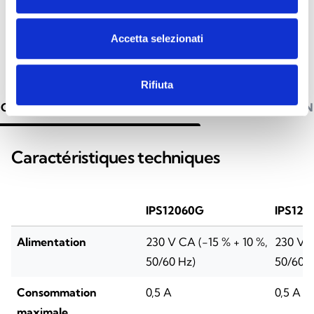
Accetta selezionati
Rifiuta
CARACTÉRISTIQUES TECHNIQUES
DOCUMENTATION
Caractéristiques techniques
IPS12060G
IPS120
Alimentation
230 V CA (-15 % + 10 %,
230 V C
50/60 Hz)
50/60 H
Consommation
0,5 A
0,5 A
maximale