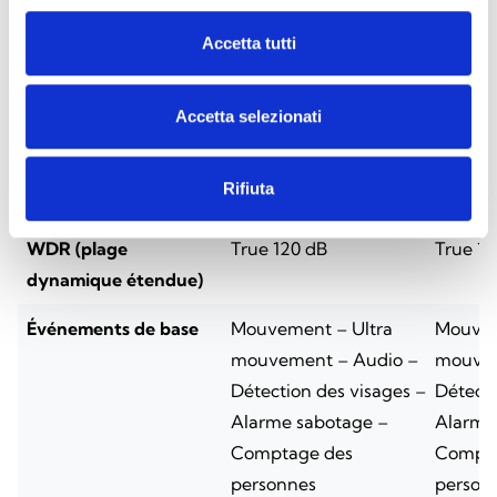
Compression vidéo
Ultra 265, H.265,
Ultra 2
Accetta tutti
H.264, MJPEG
H.264,
Accetta selezionati
Flux vidéo
Triple flux
Triple f
Portée des LED IR
Jusqu’à 30m, Smart IR +
Jusqu’à
Rifiuta
White LED, SuperColor
White 
WDR (plage
True 120 dB
True 12
dynamique étendue)
Événements de base
Mouvement – Ultra
Mouvem
mouvement – Audio –
mouvem
Détection des visages –
Détecti
Alarme sabotage –
Alarme
Comptage des
Compta
personnes
person