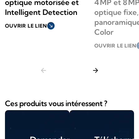
optique motorisée et
4 MP et 8 M
Intelligent Detection
optique fixe,
panoramique
OUVRIR LE LIEN
south_east
Color
OUVRIR LE LIEN
so
arrow_back
arrow_forward
Ces produits vous intéressent ?