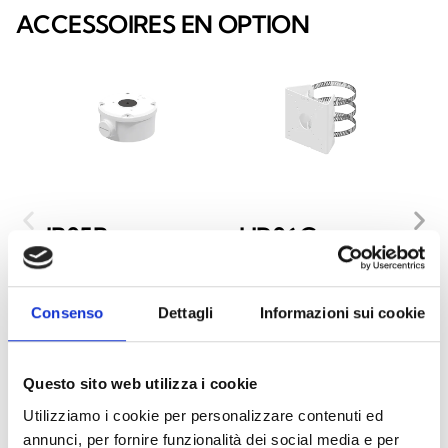
ACCESSOIRES EN OPTION
JB05B
UP06C
J
Box de jonction pour
Adaptateur de
Bo
caméra Bullet, 104,4 x
poteau, 136 x 127 x
c
Consenso
Dettagli
Informazioni sui cookie
54,5 mm (Ø x P)
62,5 mm (B x H x P) -
10
poteau Ø 67 - 127
Questo sito web utilizza i cookie
mm
Utilizziamo i cookie per personalizzare contenuti ed
annunci, per fornire funzionalità dei social media e per