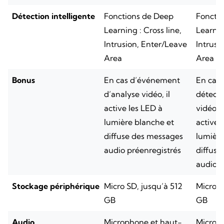
Détection intelligente
Fonctions de Deep
Foncti
Learning : Cross line,
Learnin
Intrusion, Enter/Leave
Intrusi
Area
Area
Bonus
En cas d’événement
En cas
d’analyse vidéo, il
détecté
active les LED à
vidéo, 
lumière blanche et
active 
diffuse des messages
lumière
audio préenregistrés
diffuse
audio p
Stockage périphérique
Micro SD, jusqu’à 512
Micro S
GB
GB
Audio
Microphone et haut-
Microp