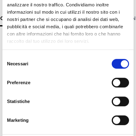
analizzare il nostro traffico. Condividiamo inoltre
informazioni sul modo in cui utilizzi il nostro sito con i
CARACTÉRISTIQUES TECHNIQUES
DOCUMENTATION
nostri partner che si occupano di analisi dei dati web,
pubblicità e social media, i quali potrebbero combinarle
con altre informazioni che hai fornito loro o che hanno
Caractéristiques techniques
raccolto dal tuo utilizzo dei loro servizi.
Selezione
CB40FDSC
CM40F
Necessari
del
consenso
Résolution
4 MP
4 MP
Preferenze
Capteur
1/2,7”, progressive
1/2,7”,
scan, CMOS
scan, 
Statistiche
Éclairage minimal
0,002 lux (F1.6, AGC
0,002 l
ON). 0 lux avec IR
ON). 0 
Marketing
Optique
2,8 mm
2,8 m