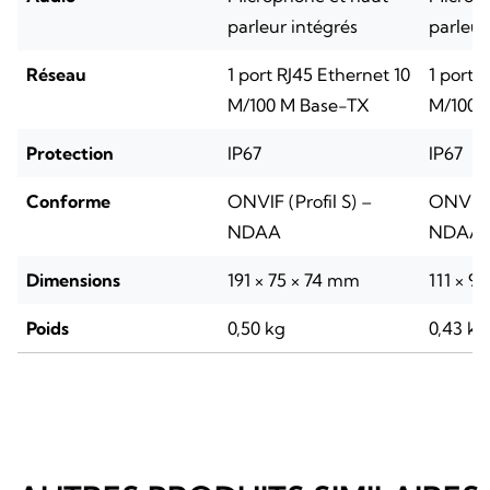
parleur intégrés
parleur
Réseau
1 port RJ45 Ethernet 10
1 port 
M/100 M Base-TX
M/100 
Protection
IP67
IP67
Conforme
ONVIF (Profil S) –
ONVIF (
NDAA
NDAA
Dimensions
191 × 75 × 74 mm
111 × 9
Poids
0,50 kg
0,43 kg