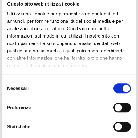
Questo sito web utilizza i cookie
Diffusori acustici da
Utilizziamo i cookie per personalizzare contenuti ed
parete
annunci, per fornire funzionalità dei social media e per
analizzare il nostro traffico. Condividiamo inoltre
informazioni sul modo in cui utilizzi il nostro sito con i
Diffusori acustici da
nostri partner che si occupano di analisi dei dati web,
parete Serie music
pubblicità e social media, i quali potrebbero combinarle
con altre informazioni che hai fornito loro o che hanno
raccolto dal tuo utilizzo dei loro servizi.
Diffusori acustici da
Selezione
sospensione
Necessari
del
consenso
Preferenze
Diffusori acustici a
tromba
Statistiche