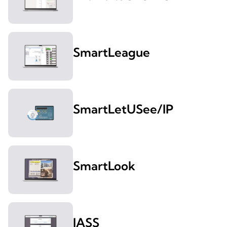
SmartLeague
SmartLetUSee/IP
SmartLook
IASS