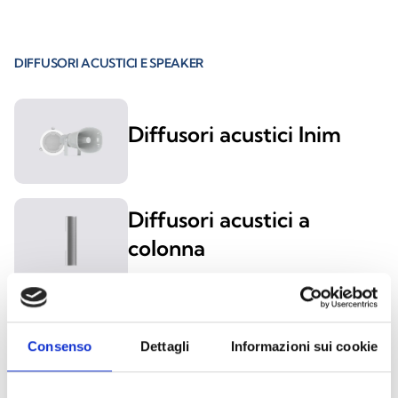
DIFFUSORI ACUSTICI E SPEAKER
Diffusori acustici Inim
Diffusori acustici a
colonna
Diffusori acustici da
soffitto
Consenso
Dettagli
Informazioni sui cookie