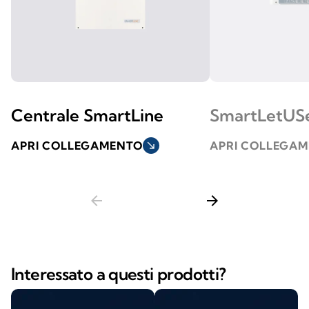
Centrale SmartLine
SmartLetUS
APRI COLLEGAMENTO
south_east
APRI COLLEGA
arrow_back
arrow_forward
Interessato a questi prodotti?