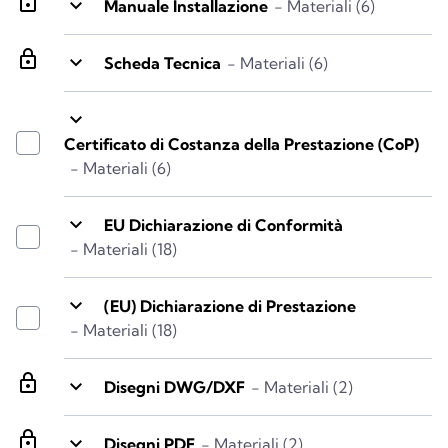
lock
keyboard_arrow_down
Manuale Installazione
- Materiali (6)
lock
keyboard_arrow_down
Scheda Tecnica
- Materiali (6)
keyboard_arrow_down
Certificato di Costanza della Prestazione (CoP)
- Materiali (6)
keyboard_arrow_down
EU Dichiarazione di Conformità
- Materiali (18)
keyboard_arrow_down
(EU) Dichiarazione di Prestazione
- Materiali (18)
lock
keyboard_arrow_down
Disegni DWG/DXF
- Materiali (2)
lock
keyboard_arrow_down
Disegni PDF
- Materiali (2)