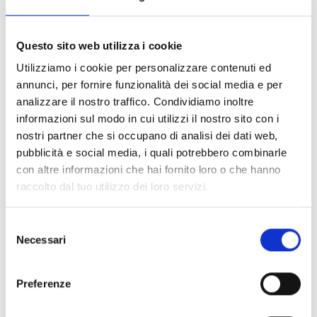
EN12094-1
La SmartLetLoose/ONE è una scheda di
Questo sito web utilizza i cookie
estinzione che consente di trasformare le centrali
Utilizziamo i cookie per personalizzare contenuti ed
SmartLine e SmartLight in centrali di spegnimento
annunci, per fornire funzionalità dei social media e per
a gas, conformi alla norma EN12094-1. Progettata
analizzare il nostro traffico. Condividiamo inoltre
per la gestione di un canale di spegnimento, offre
informazioni sul modo in cui utilizzi il nostro sito con i
tutte le funzionalità richieste dalla normativa,
nostri partner che si occupano di analisi dei dati web,
inclusa la connessione ai dispositivi e accessori di
pubblicità e social media, i quali potrebbero combinarle
con altre informazioni che hai fornito loro o che hanno
controllo del sistema di estinzione. È la soluzione
raccolto dal tuo utilizzo dei loro servizi.
perfetta per impianti che richiedono la massima
sicurezza nella protezione da incendi mediante
Selezione
gas estinguenti.
Necessari
del
consenso
Preferenze
Questo prodotto è disponibile nelle seguenti