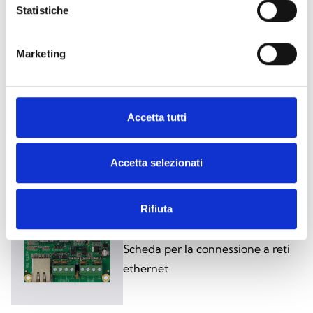
versioni
Statistiche
Marketing
SmartLine/8Z
Accetta tutti
Scheda di espansione 8 zone
Accetta selezionati
Rifiuta
SmartLAN/485
Scheda per la connessione a reti
ethernet