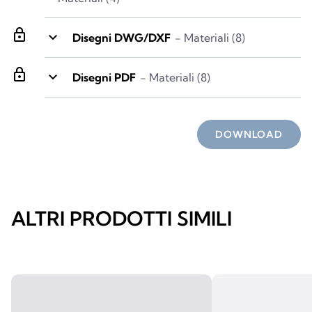
lock
keyboard_arrow_down
Disegni DWG/DXF
- Materiali (8)
lock
keyboard_arrow_down
Disegni PDF
- Materiali (8)
DOWNLOAD
ALTRI PRODOTTI SIMILI