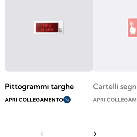
Pittogrammi targhe
Cartelli segn
APRI COLLEGAMENTO
south_east
APRI COLLEGA
arrow_back
arrow_forward