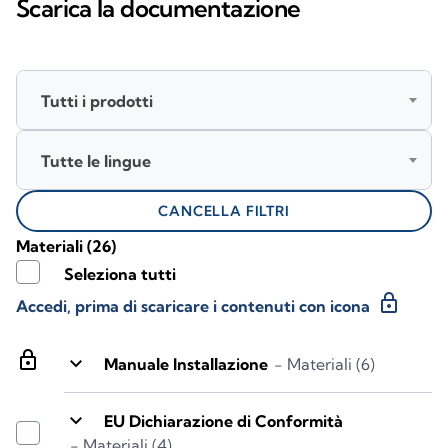
Scarica la documentazione
Tutti i prodotti
Tutte le lingue
CANCELLA FILTRI
Materiali
(26)
Seleziona tutti
lock
Accedi, prima di scaricare i contenuti con icona
lock
keyboard_arrow_down
Manuale Installazione
- Materiali (6)
keyboard_arrow_down
EU Dichiarazione di Conformità
- Materiali (4)