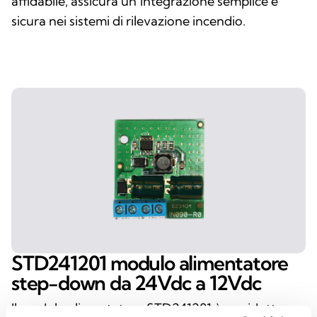
affidabile, assicura un’integrazione semplice e
sicura nei sistemi di rilevazione incendio.
STD241201 modulo alimentatore
step-down da 24Vdc a 12Vdc
Il modulo alimentatore STD241201 è un riduttore