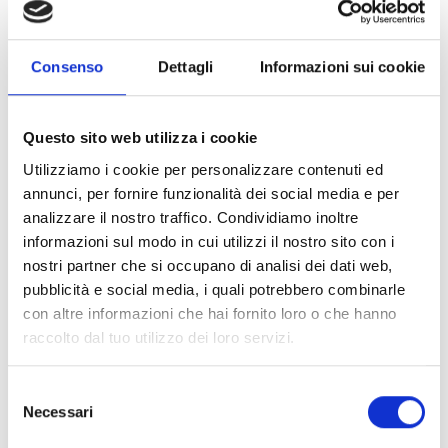
di tensione da 24V a 12V progettato per
alimentare dispositivi a bassa tensione come
Consenso
Dettagli
Informazioni sui cookie
sirene da esterno e comunicatori telefonici
direttamente dalla centrale. Grazie alla tecnologia
switching assicura massima efficienza, ridotta
Questo sito web utilizza i cookie
emissione di calore e affidabilità operativa.
Utilizziamo i cookie per personalizzare contenuti ed
Supporta una corrente massima in uscita di 1A,
annunci, per fornire funzionalità dei social media e per
garantendo stabilità e protezione
analizzare il nostro traffico. Condividiamo inoltre
nell’alimentazione.
informazioni sul modo in cui utilizzi il nostro sito con i
nostri partner che si occupano di analisi dei dati web,
pubblicità e social media, i quali potrebbero combinarle
con altre informazioni che hai fornito loro o che hanno
raccolto dal tuo utilizzo dei loro servizi.
Questo prodotto è disponibile nelle seguenti
versioni
Selezione
Necessari
del
consenso