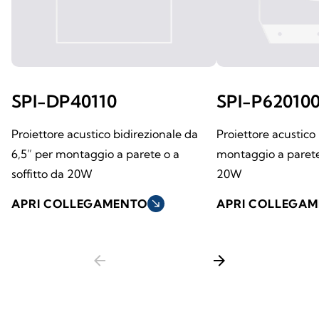
SPI-DP40110
SPI-P62010
Proiettore acustico bidirezionale da
Proiettore acustico
6,5” per montaggio a parete o a
montaggio a parete 
soffitto da 20W
20W
APRI COLLEGAMENTO
south_east
APRI COLLEGA
arrow_back
arrow_forward