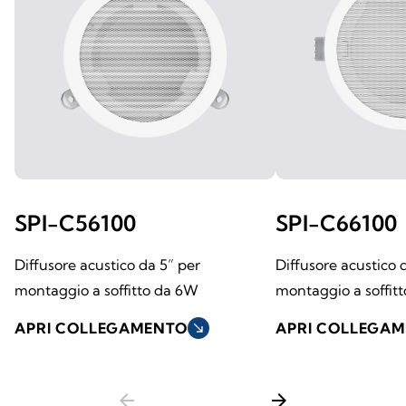
SPI-C56100
SPI-C66100
Diffusore acustico da 5” per
Diffusore acustico 
montaggio a soffitto da 6W
montaggio a soffit
APRI COLLEGAMENTO
south_east
APRI COLLEGA
arrow_back
arrow_forward