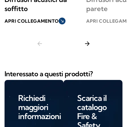
soffitto
parete
APRI COLLEGAMENTO
south_east
APRI COLLEGA
arrow_back
arrow_forward
Interessato a questi prodotti?
Richiedi
Scarica il
maggiori
catalogo
informazioni
Fire &
Safety