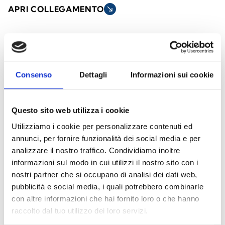
APRI COLLEGAMENTO
south_east
arrow_back
arrow_forward
Consenso
Dettagli
Informazioni sui cookie
Diffusori acustici a sospensione
Questo sito web utilizza i cookie
I diffusori sospesi da soffitto sono progettati
Utilizziamo i cookie per personalizzare contenuti ed
per offrire una diffusione sonora uniforme in
annunci, per fornire funzionalità dei social media e per
ambienti con soffitti alti o spazi ampi. Ideali
analizzare il nostro traffico. Condividiamo inoltre
per applicazioni in edifici commerciali, aree
informazioni sul modo in cui utilizzi il nostro sito con i
industriali, centri sportivi e spazi pubblici,
nostri partner che si occupano di analisi dei dati web,
combinano un design elegante con
pubblicità e social media, i quali potrebbero combinarle
con altre informazioni che hai fornito loro o che hanno
prestazioni audio affidabili.
raccolto dal tuo utilizzo dei loro servizi.