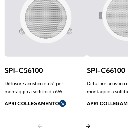
SPI-C56100
SPI-C66100
Diffusore acustico da 5” per
Diffusore acustico 
montaggio a soffitto da 6W
montaggio a soffit
APRI COLLEGAMENTO
south_east
APRI COLLEGA
arrow_back
arrow_forward