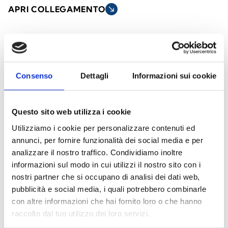
APRI COLLEGAMENTO
south_east
arrow_back
arrow_forward
Consenso
Dettagli
Informazioni sui cookie
Diffusori acustici a sospensione
Questo sito web utilizza i cookie
I diffusori sospesi da soffitto sono progettati
Utilizziamo i cookie per personalizzare contenuti ed
per offrire una diffusione sonora uniforme in
annunci, per fornire funzionalità dei social media e per
ambienti con soffitti alti o spazi ampi. Ideali
analizzare il nostro traffico. Condividiamo inoltre
per applicazioni in edifici commerciali, aree
informazioni sul modo in cui utilizzi il nostro sito con i
industriali, centri sportivi e spazi pubblici,
nostri partner che si occupano di analisi dei dati web,
combinano un design elegante con
pubblicità e social media, i quali potrebbero combinarle
con altre informazioni che hai fornito loro o che hanno
prestazioni audio affidabili.
raccolto dal tuo utilizzo dei loro servizi.