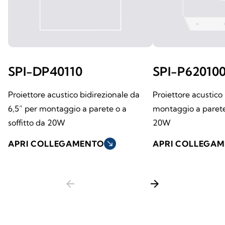
SPI-DP40110
SPI-P62010
Proiettore acustico bidirezionale da
Proiettore acustico
6,5” per montaggio a parete o a
montaggio a parete 
soffitto da 20W
20W
APRI COLLEGAMENTO
south_east
APRI COLLEGA
arrow_back
arrow_forward