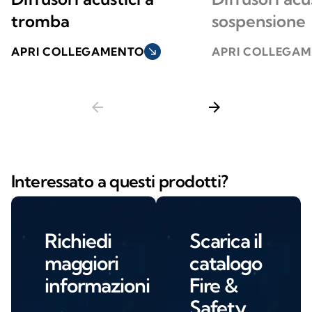
tromba
sospensione
APRI COLLEGAMENTO
south_east
APRI COLLEGA
arrow_back
arrow_forward
Interessato a questi prodotti?
Richiedi
Scarica il
maggiori
catalogo
informazioni
Fire &
Safety