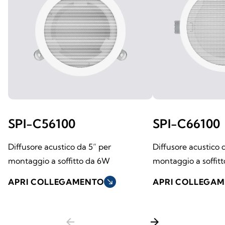
SPI-C56100
SPI-C66100
Diffusore acustico da 5” per
Diffusore acustico 
montaggio a soffitto da 6W
montaggio a soffit
APRI COLLEGAMENTO
south_east
APRI COLLEGA
arrow_back
arrow_forward