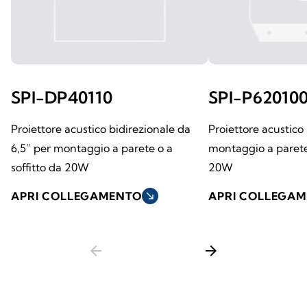
SPI-DP40110
SPI-P62010
Proiettore acustico bidirezionale da
Proiettore acustico
6,5” per montaggio a parete o a
montaggio a parete 
soffitto da 20W
20W
APRI COLLEGAMENTO
south_east
APRI COLLEGA
arrow_back
arrow_forward