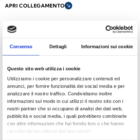
APRI COLLEGAMENTO
south_east
arrow_back
arrow_forward
Consenso
Dettagli
Informazioni sui cookie
Diffusori acustici a sospensione
Questo sito web utilizza i cookie
I diffusori sospesi da soffitto sono progettati
Utilizziamo i cookie per personalizzare contenuti ed
per offrire una diffusione sonora uniforme in
annunci, per fornire funzionalità dei social media e per
ambienti con soffitti alti o spazi ampi. Ideali
analizzare il nostro traffico. Condividiamo inoltre
per applicazioni in edifici commerciali, aree
informazioni sul modo in cui utilizzi il nostro sito con i
industriali, centri sportivi e spazi pubblici,
nostri partner che si occupano di analisi dei dati web,
combinano un design elegante con
pubblicità e social media, i quali potrebbero combinarle
con altre informazioni che hai fornito loro o che hanno
prestazioni audio affidabili.
raccolto dal tuo utilizzo dei loro servizi.