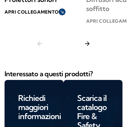
soffitto
APRI COLLEGAMENTO
south_east
APRI COLLEGA
arrow_back
arrow_forward
Interessato a questi prodotti?
Richiedi
Scarica il
maggiori
catalogo
informazioni
Fire &
Safety