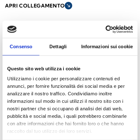
APRI COLLEGAMENTO
south_east
arrow_back
arrow_forward
Consenso
Dettagli
Informazioni sui cookie
Diffusori acustici a sospensione
Questo sito web utilizza i cookie
I diffusori sospesi da soffitto sono progettati
Utilizziamo i cookie per personalizzare contenuti ed
per offrire una diffusione sonora uniforme in
annunci, per fornire funzionalità dei social media e per
ambienti con soffitti alti o spazi ampi. Ideali
analizzare il nostro traffico. Condividiamo inoltre
per applicazioni in edifici commerciali, aree
informazioni sul modo in cui utilizzi il nostro sito con i
industriali, centri sportivi e spazi pubblici,
nostri partner che si occupano di analisi dei dati web,
combinano un design elegante con
pubblicità e social media, i quali potrebbero combinarle
con altre informazioni che hai fornito loro o che hanno
prestazioni audio affidabili.
raccolto dal tuo utilizzo dei loro servizi.