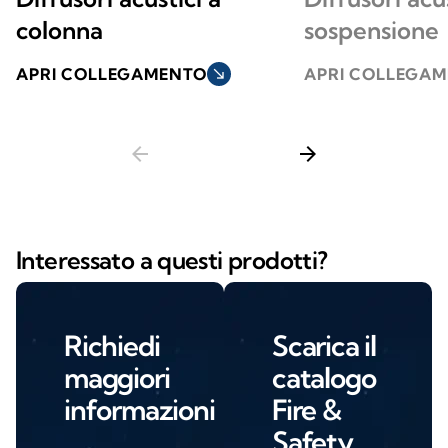
colonna
sospensione
APRI COLLEGAMENTO
south_east
APRI COLLEGA
arrow_back
arrow_forward
Interessato a questi prodotti?
Richiedi
Scarica il
maggiori
catalogo
informazioni
Fire &
Safety