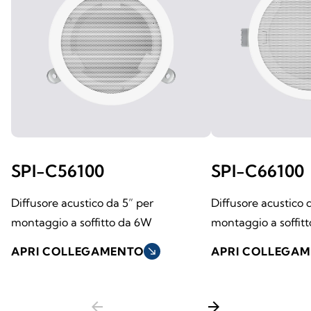
SPI-C56100
SPI-C66100
Diffusore acustico da 5” per
Diffusore acustico 
montaggio a soffitto da 6W
montaggio a soffit
APRI COLLEGAMENTO
south_east
APRI COLLEGA
arrow_back
arrow_forward