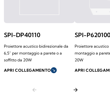
SPI-DP40110
SPI-P62010
Proiettore acustico bidirezionale da
Proiettore acustico
6,5” per montaggio a parete o a
montaggio a parete 
soffitto da 20W
20W
APRI COLLEGAMENTO
south_east
APRI COLLEGA
arrow_back
arrow_forward