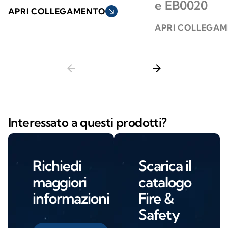
e EB0020
APRI COLLEGAMENTO
south_east
APRI COLLEGA
arrow_back
arrow_forward
Interessato a questi prodotti?
Richiedi
Scarica il
maggiori
catalogo
informazioni
Fire &
Safety