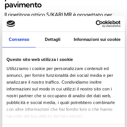
pavimento
Il ripetitore ottico S/KARI MR è progettato per
garantire un’elevata visibilità nei sistemi di
segnalazione antincendio, grazie alla sua
illuminazione LED ad alta luminosità. Versatile e
Consenso
Dettagli
Informazioni sui cookie
affidabile, può essere installato a soffitto o a
pavimento, offrendo massima flessibilità in ogni
Questo sito web utilizza i cookie
ambiente. Realizzato in policarbonato bianco
Utilizziamo i cookie per personalizzare contenuti ed
trasparente, il dispositivo unisce robustezza ed
annunci, per fornire funzionalità dei social media e per
eleganza, mentre la lente diffusore assicura una
analizzare il nostro traffico. Condividiamo inoltre
distribuzione uniforme della luce. La scritta “FIRE”
informazioni sul modo in cui utilizzi il nostro sito con i
in rosso ne aumenta la riconoscibilità in situazioni
nostri partner che si occupano di analisi dei dati web,
di emergenza. Funziona con alimentazione a 3Vdc
pubblicità e social media, i quali potrebbero combinarle
o 24Vdc e garantisce protezione da polvere e
con altre informazioni che hai fornito loro o che hanno
raccolto dal tuo utilizzo dei loro servizi.
corpi solidi con un grado di protezione IP42.