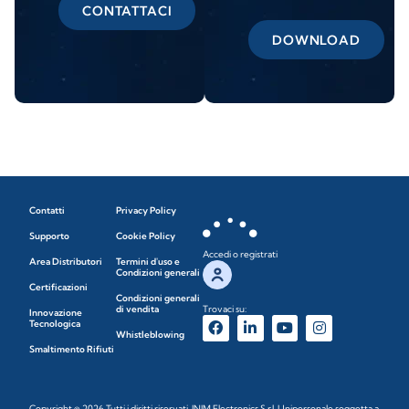
CONTATTACI
DOWNLOAD
Contatti
Privacy Policy
Supporto
Cookie Policy
Accedi o registrati
Area Distributori
Termini d'uso e
Condizioni generali
Certificazioni
Condizioni generali
di vendita
Trovaci su:
Innovazione
Tecnologica
Whistleblowing
Smaltimento Rifiuti
Copyright © 2026 Tutti i diritti riservati. INIM Electronics S.r.l. Unipersonale soggetta a