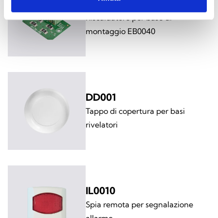
EB0040H
Riscaldatore per base di
montaggio EB0040
DD001
Tappo di copertura per basi
rivelatori
IL0010
Spia remota per segnalazione
allarme