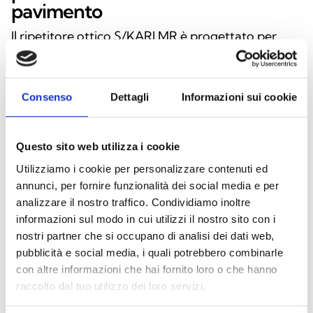
pavimento
Il ripetitore ottico S/KARI MR è progettato per
garantire un’elevata visibilità nei sistemi di
segnalazione antincendio, grazie alla sua
illuminazione LED ad alta luminosità. Versatile e
Consenso
Dettagli
Informazioni sui cookie
affidabile, può essere installato a soffitto o a
pavimento, offrendo massima flessibilità in ogni
Questo sito web utilizza i cookie
ambiente. Realizzato in policarbonato bianco
Utilizziamo i cookie per personalizzare contenuti ed
trasparente, il dispositivo unisce robustezza ed
annunci, per fornire funzionalità dei social media e per
eleganza, mentre la lente diffusore assicura una
analizzare il nostro traffico. Condividiamo inoltre
distribuzione uniforme della luce. La scritta “FIRE”
informazioni sul modo in cui utilizzi il nostro sito con i
in rosso ne aumenta la riconoscibilità in situazioni
nostri partner che si occupano di analisi dei dati web,
di emergenza. Funziona con alimentazione a 3Vdc
pubblicità e social media, i quali potrebbero combinarle
o 24Vdc e garantisce protezione da polvere e
con altre informazioni che hai fornito loro o che hanno
raccolto dal tuo utilizzo dei loro servizi.
corpi solidi con un grado di protezione IP42.