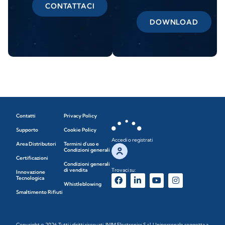
CONTATTACI
DOWNLOAD
Contatti
Privacy Policy
Supporto
Cookie Policy
Accedi o registrati
Area Distributori
Termini d'uso e
Condizioni generali
Certificazioni
Condizioni generali
di vendita
Trovaci su:
Innovazione
Tecnologica
Whistleblowing
Smaltimento Rifiuti
Copyright © 2026 Tutti i diritti riservati. INIM Electronics S.r.l. Unipersonale soggetta a