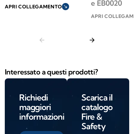
e EB0020
APRI COLLEGAMENTO
south_east
APRI COLLEGA
arrow_back
arrow_forward
Interessato a questi prodotti?
Richiedi
Scarica il
maggiori
catalogo
informazioni
Fire &
Safety