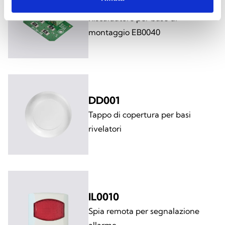
EB0040H
Riscaldatore per base di
montaggio EB0040
DD001
Tappo di copertura per basi
rivelatori
IL0010
Spia remota per segnalazione
allarme